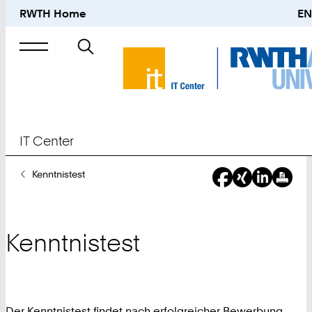
RWTH Home
EN
Suche
nach
IT Center
Sie
Kenntnistest
sind
hier:
Kenntnistest
Der Kenntnistest findet nach erfolgreicher Bewerbung