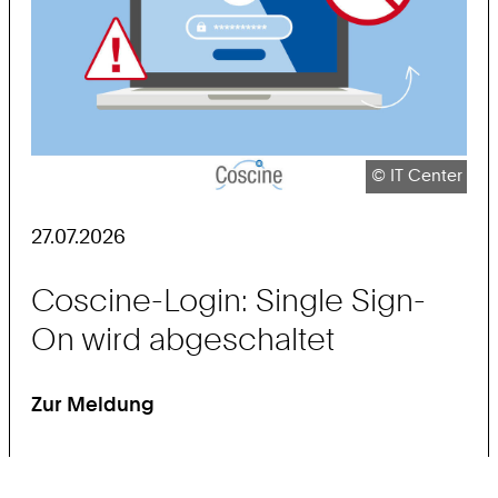
Urheberrecht:
©
IT Center
27.07.2026
Coscine-Login: Single Sign-
On wird abgeschaltet
Zur Meldung