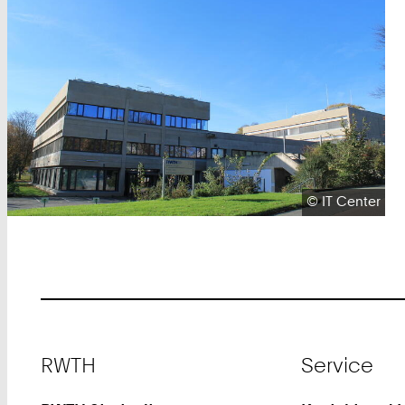
Urheberrecht:
©
IT Center
Footer
RWTH
Service