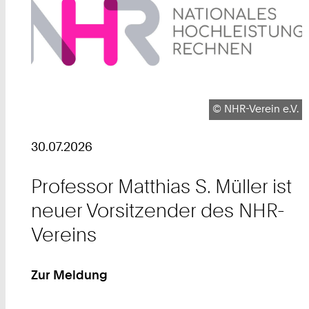
Urheberrecht:
©
NHR-Verein e.V.
30.07.2026
Professor Matthias S. Müller ist
neuer Vorsitzender des NHR-
Vereins
Zur Meldung