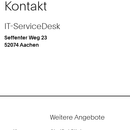
Kontakt
IT-ServiceDesk
Seffenter Weg 23
IT
Work
52074
Aachen
Center
Weitere Angebote