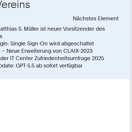
ereins
Nächstes Element
atthias S. Müller ist neuer Vorsitzender des
Professor
s
Matthias
in: Single Sign-On wird abgeschaltet
S.
 – Neue Erweiterung von CLAIX-2023
Müller
der IT Center Zufriedenheitsumfrage 2025
ist
ate: GPT-5.5 ab sofort verfügbar
neuer
Vorsitzender
des
NHR-
Vereins