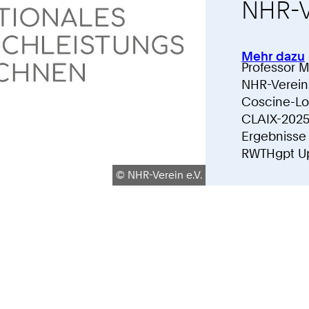
NHR-V
Mehr dazu
:
Professor M
NHR-Verein
Coscine-Log
CLAIX-2025
Ergebnisse 
RWTHgpt Upd
Urheberrecht:
©
NHR-Verein e.V.