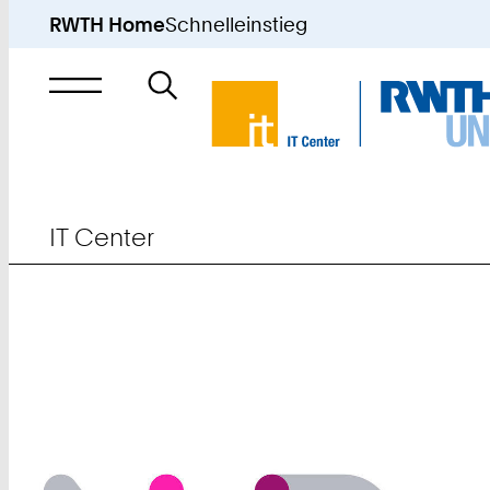
RWTH Home
Schnelleinstieg
Suche
nach
IT Center