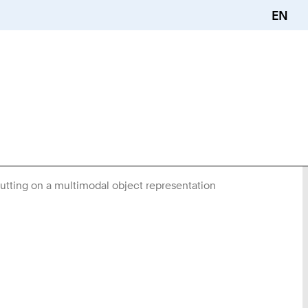
EN
cutting on a multimodal object representation
Sie
sind
hier: