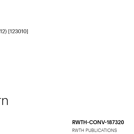
12) [123010]
rn
RWTH-CONV-187320
RWTH PUBLICATIONS