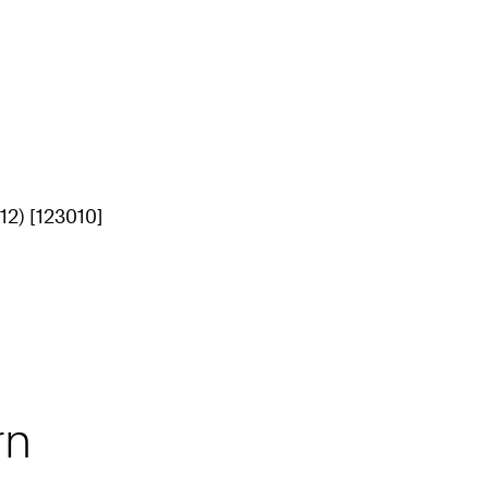
12) [123010]
rn