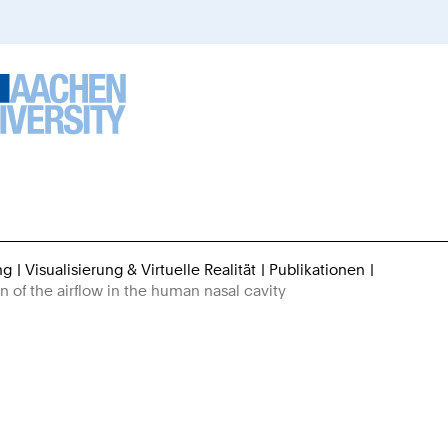
ng
Visualisierung & Virtuelle Realität
Publikationen
Sie
n of the airflow in the human nasal cavity
sind
hier: