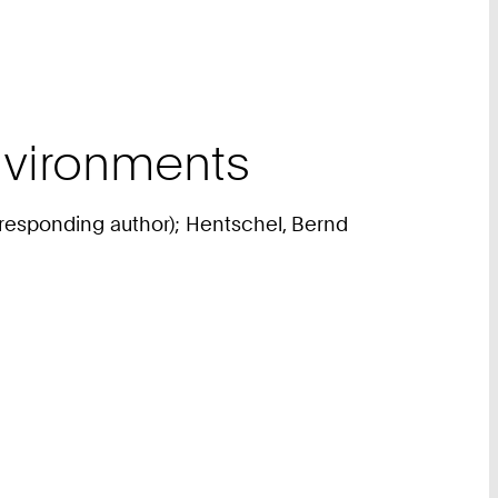
nvironments
rresponding author); Hentschel, Bernd