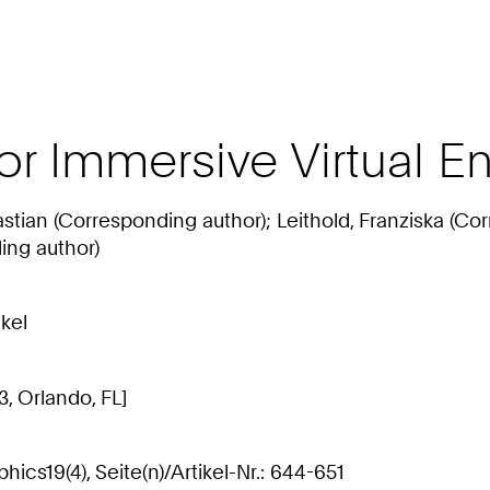
or Immersive Virtual E
stian (Corresponding author); Leithold, Franziska (Co
ing author)
kel
3, Orlando, FL]
ics19(4), Seite(n)/Artikel-Nr.: 644-651