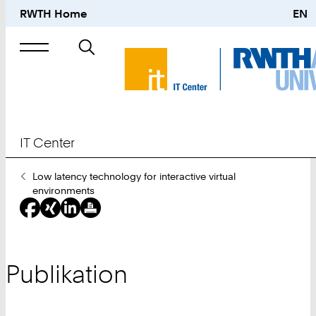
RWTH Home
EN
Suche
nach
IT Center
Sie
Low latency technology for interactive virtual
sind
environments
hier:
Publikation