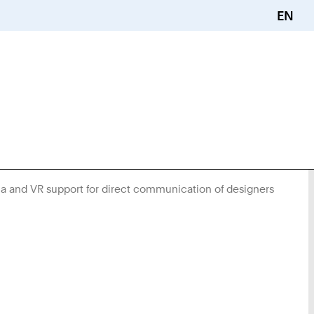
EN
a and VR support for direct communication of designers
Sie
sind
hier: