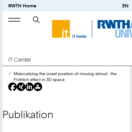
RWTH Home
EN
Suche
nach
IT Center
Sie
Mislocalizing the onset position of moving stimuli : the
sind
Fröhlich effect in 3D space
hier:
Publikation