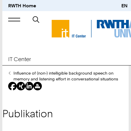
RWTH Home
EN
Suche
nach
IT Center
Sie
Influence of (non-) intelligible background speech on
sind
memory and listening effort in conversational situations
hier:
Publikation