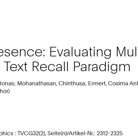
resence: Evaluating Mu
 Text Recall Paradigm
onas; Mohanathasan, Chinthusa; Ermert, Cosima Antoni
hor)
ics : TVCG32(2), Seite(n)/Artikel-Nr.: 2312-2325