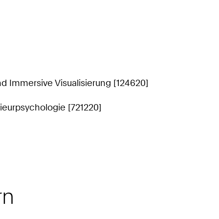
nd Immersive Visualisierung [124620]
ieurpsychologie [721220]
rn