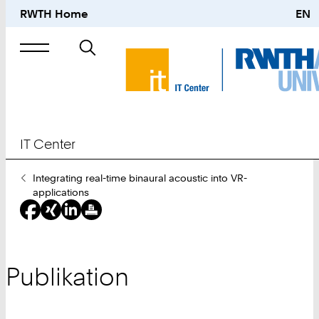
RWTH Home
EN
Suche
nach
IT Center
Sie
Integrating real-time binaural acoustic into VR-
sind
applications
hier:
Publikation