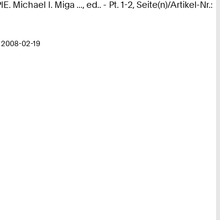
el I. Miga ..., ed.. - Pt. 1-2, Seite(n)/Artikel-Nr.:
- 2008-02-19