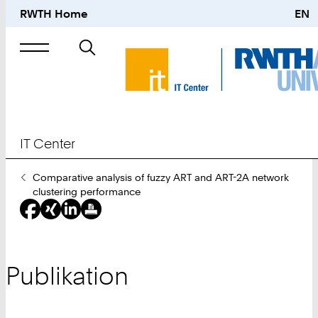
RWTH Home
EN
Suche
nach
IT Center
Sie
Comparative analysis of fuzzy ART and ART-2A network
sind
clustering performance
hier:
Publikation