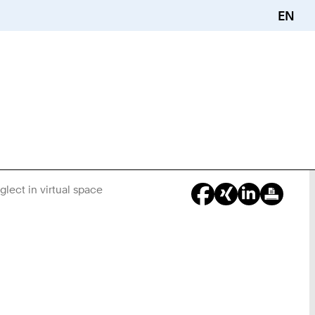
EN
lect in virtual space
Sie
sind
hier: