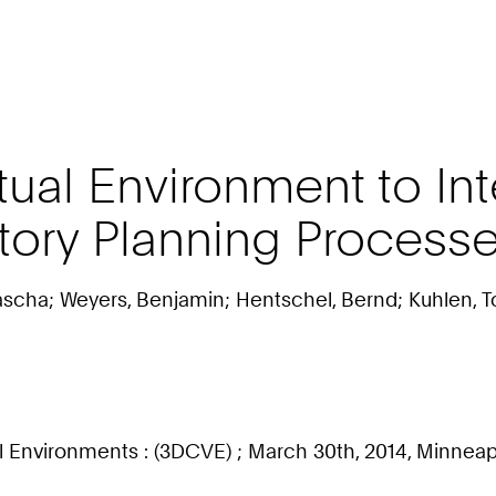
rtual Environment to In
actory Planning Process
ascha; Weyers, Benjamin; Hentschel, Bernd; Kuhlen, T
 Environments : (3DCVE) ; March 30th, 2014, Minneapoli