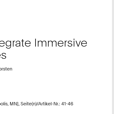
tegrate Immersive
es
orsten
s, MN], Seite(n)/Artikel-Nr.: 41-46