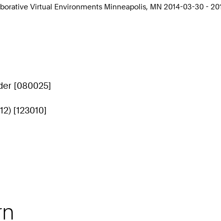
aborative Virtual Environments Minneapolis, MN 2014-03-30 - 2
der [080025]
12) [123010]
rn