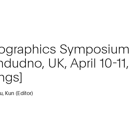
rographics Symposium 
ndudno, UK, April 10-11
ngs]
u, Kun (Editor)