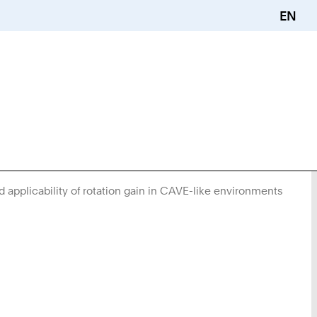
EN
d applicability of rotation gain in CAVE-like environments
Sie
sind
hier: