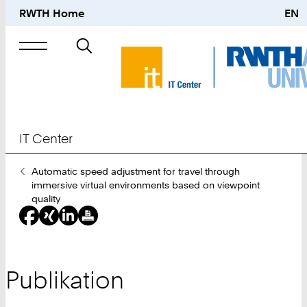
RWTH Home
EN
Suche
nach
IT Center
Sie
Automatic speed adjustment for travel through
sind
immersive virtual environments based on viewpoint
hier:
quality
Publikation