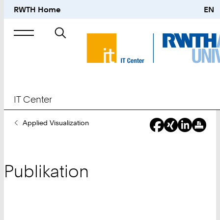
RWTH Home
EN
Suche
nach
IT Center
Sie
Applied Visualization
sind
hier:
Publikation