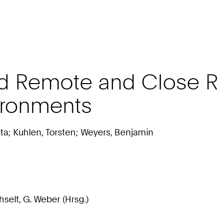
 Remote and Close Ran
ironments
Uta; Kuhlen, Torsten; Weyers, Benjamin
elt, G. Weber (Hrsg.)