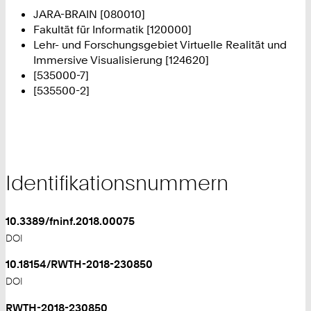
JARA-BRAIN [080010]
Fakultät für Informatik [120000]
Lehr- und Forschungsgebiet Virtuelle Realität und
Immersive Visualisierung [124620]
[535000-7]
[535500-2]
Identifikationsnummern
10.3389/fninf.2018.00075
DOI
10.18154/RWTH-2018-230850
DOI
RWTH-2018-230850