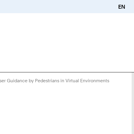
EN
User Guidance by Pedestrians in Virtual Environments
Sie
sind
hier: