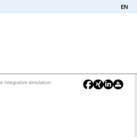
EN
or integrative simulation
Sie
sind
hier: