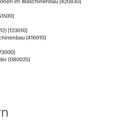
lationen im Maschinenbau [420830]
051500]
12) [123010]
chinenbau [416910]
23000]
der [080025]
rn