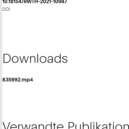
10.18154/RWTH-2021-10987
DOI
Downloads
835992.mp4
Verwandte Publikatio