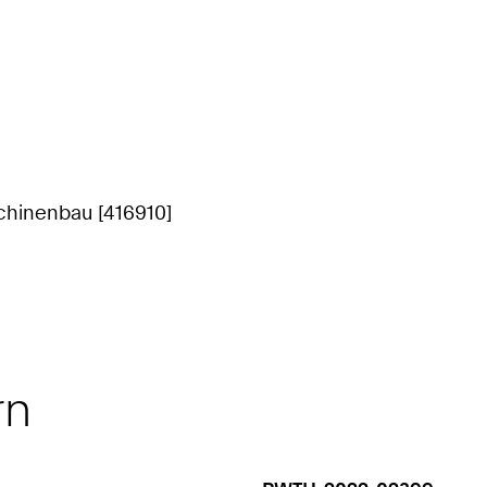
chinenbau [416910]
rn