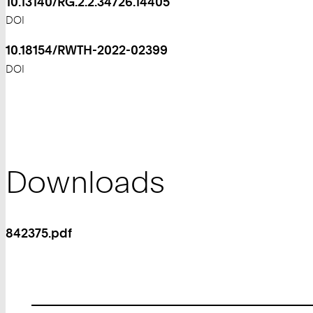
10.13140/RG.2.2.34726.14405
DOI
10.18154/RWTH-2022-02399
DOI
Downloads
842375.pdf