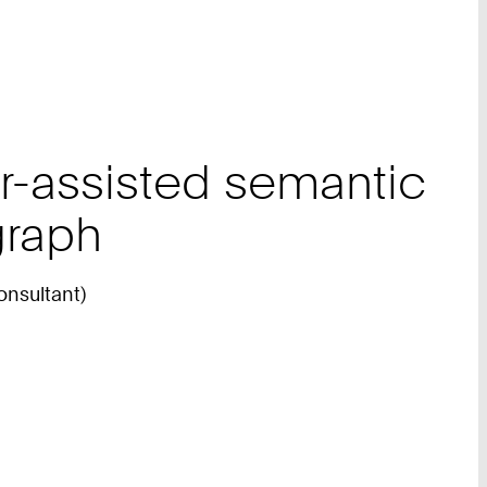
r-assisted semantic
graph
onsultant)