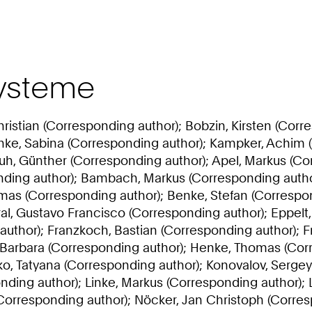
systeme
ristian (Corresponding author); Bobzin, Kirsten (Corr
hke, Sabina (Corresponding author); Kampker, Achim (
huh, Günther (Corresponding author); Apel, Markus (Co
nding author); Bambach, Markus (Corresponding autho
mas (Corresponding author); Benke, Stefan (Correspo
ral, Gustavo Francisco (Corresponding author); Eppelt,
author); Franzkoch, Bastian (Corresponding author); 
 Barbara (Corresponding author); Henke, Thomas (Cor
ko, Tatyana (Corresponding author); Konovalov, Sergey 
onding author); Linke, Markus (Corresponding author);
orresponding author); Nöcker, Jan Christoph (Corresp