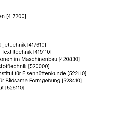
n [417200]
Fügetechnik [417610]
 Textiltechnik [419110]
lationen im Maschinenbau [420830]
tofftechnik [520000]
nstitut für Eisenhüttenkunde [522110]
 für Bildsame Formgebung [523410]
ut [526110]