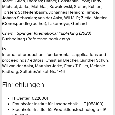
Josef; Gries, Thomas; Häfner, Constantin Leon; Herty,
Michael; Jarke, Matthias; Kowalewski, Stefan; Kuhlen,
Torsten; Schleifenbaum, Johannes Henrich; Trimpe,
Johann Sebastian; van der Aalst, Wil M. P.; Ziefle, Martina
(Corresponding author); Lakemeyer, Gerhard
Cham : Springer International Publishing (2023)
Buchbeitrag (Reference book entry)
In
Internet of production : fundamentals, applications and
proceedings / editors: Christian Brecher, Günther Schuh,
Wil van der Aalst, Matthias Jarke, Frank T. Piller, Melanie
Padberg, Seite(n)/Artikel-Nr.: 1-46
Einrichtungen
IT Center [022000]
Fraunhofer-Institut für Lasertechnik - ILT [053100]
Fraunhofer-Institut für Produktionstechnologie - IPT
[053200]