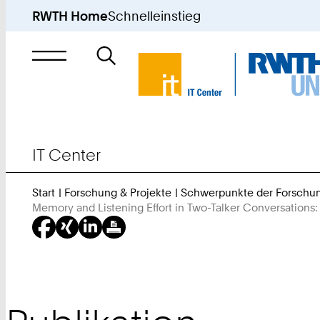
RWTH Home
Schnelleinstieg
Suche
nach
IT Center
Start
Forschung & Projekte
Schwerpunkte der Forschu
Memory and Listening Effort in Two-Talker Conversations