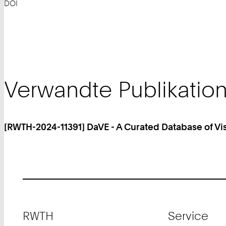
DOI
Verwandte Publikatio
[RWTH-2024-11391] DaVE - A Curated Database of Vi
Footer
RWTH
Service