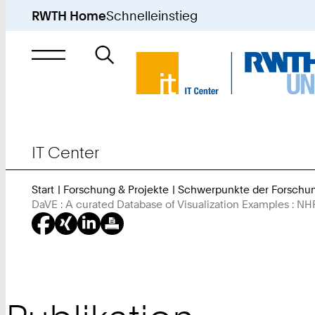
RWTH Home
Schnelleinstieg
Suche
nach
IT Center
Start
Forschung & Projekte
Schwerpunkte der Forschu
DaVE : A curated Database of Visualization Examples : NHR