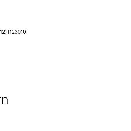
12) [123010]
rn