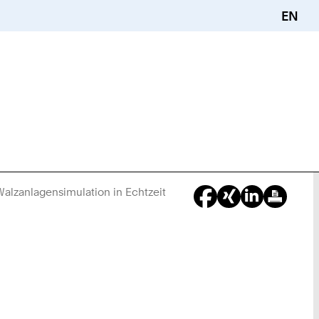
EN
 Walzanlagensimulation in Echtzeit
Sie
sind
hier: