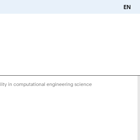
EN
eality in computational engineering science
Sie
sind
hier: