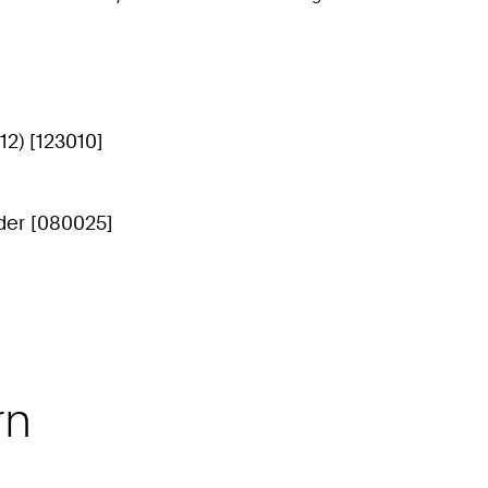
12) [123010]
der [080025]
rn