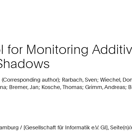
ool for Monitoring Addit
l Shadows
n (Corresponding author); Rarbach, Sven; Wiechel, Do
ntina; Bremer, Jan; Kosche, Thomas; Grimm, Andreas; Be
urg / [Gesellschaft für Informatik e.V. GI], Seite(n)/A