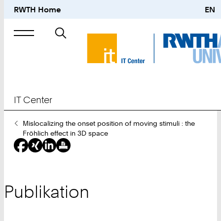
RWTH Home
EN
Suche
nach
IT Center
Sie
Mislocalizing the onset position of moving stimuli : the
sind
Fröhlich effect in 3D space
hier:
Publikation