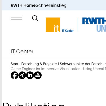
RWTH Home
Schnelleinstieg
Suche
nach
IT Center
Start
Forschung & Projekte
Schwerpunkte der Forschu
Game Engines for Immersive Visualization : Using Unrea