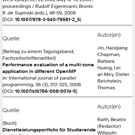
proceedings / Rudolf Eigenmann; Bronis
R. de Supinski (eds.), 48-59, 2008
[DOI:
10.1007/978-3-540-79561-2_5
]
Autor(en)
Quelle
Jin, Haoqiang
[Beitrag zu einem Tagungsband,
Chapman,
Fachzeitschriftenartikel]
Barbara
Performance evaluation of a multi-zone
Huang, Lei
application in different OpenMP
an Mey, Dieter
In:
International journal of parallel
Reichstein,
programming, 36 (3), 312-325, 2008
Thomas
[DOI:
10.1007/s10766-008-0074-5
]
Autor(en)
Quelle
Raith, Beatrix
[Buch]
(Redactor)
Dienstleistungsportfolio für Studierende
Wittpoth-