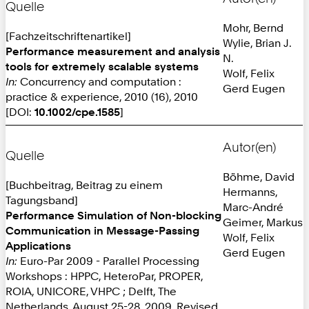
Quelle
Mohr, Bernd
[Fachzeitschriftenartikel]
Wylie, Brian J.
Performance measurement and analysis
N.
tools for extremely scalable systems
Wolf, Felix
In:
Concurrency and computation :
Gerd Eugen
practice & experience, 2010 (16), 2010
[DOI:
10.1002/cpe.1585
]
Autor(en)
Quelle
Böhme, David
[Buchbeitrag, Beitrag zu einem
Hermanns,
Tagungsband]
Marc-André
Performance Simulation of Non-blocking
Geimer, Markus
Communication in Message-Passing
Wolf, Felix
Applications
Gerd Eugen
In:
Euro-Par 2009 - Parallel Processing
Workshops : HPPC, HeteroPar, PROPER,
ROIA, UNICORE, VHPC ; Delft, The
Netherlands, August 25-28, 2009, Revised