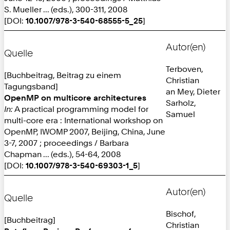
S. Mueller ... (eds.), 300-311, 2008
[DOI:
10.1007/978-3-540-68555-5_25
]
Autor(en)
Quelle
Terboven,
[Buchbeitrag, Beitrag zu einem
Christian
Tagungsband]
an Mey, Dieter
OpenMP on multicore architectures
Sarholz,
In:
A practical programming model for
Samuel
multi-core era : International workshop on
OpenMP, IWOMP 2007, Beijing, China, June
3-7, 2007 ; proceedings / Barbara
Chapman ... (eds.), 54-64, 2008
[DOI:
10.1007/978-3-540-69303-1_5
]
Autor(en)
Quelle
Bischof,
[Buchbeitrag]
Christian