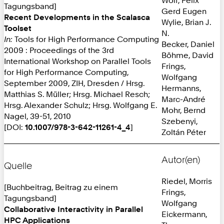
Tagungsband]
Gerd Eugen
Recent Developments in the Scalasca
Wylie, Brian J.
Toolset
N.
In:
Tools for High Performance Computing
Becker, Daniel
2009 : Proceedings of the 3rd
Böhme, David
International Workshop on Parallel Tools
Frings,
for High Performance Computing,
Wolfgang
September 2009, ZIH, Dresden / Hrsg.
Hermanns,
Matthias S. Müller; Hrsg. Michael Resch;
Marc-André
Hrsg. Alexander Schulz; Hrsg. Wolfgang E.
Mohr, Bernd
Nagel, 39-51, 2010
Szebenyi,
[DOI:
10.1007/978-3-642-11261-4_4
]
Zoltán Péter
Autor(en)
Quelle
Riedel, Morris
[Buchbeitrag, Beitrag zu einem
Frings,
Tagungsband]
Wolfgang
Collaborative Interactivity in Parallel
Eickermann,
HPC Applications