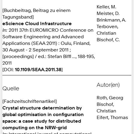
Keller, M.
[Buchbeitrag, Beitrag zu einem
Meister, D.
Tagungsband]
Brinkmann, A.
eScience Cloud Infrastructure
Terboven,
In:
2011 37th EUROMICRO Conference on
Christian
Software Engineering and Advanced
Bischof, C.
Applications (SEAA 2011) : Oulu, Finland,
30 August - 2 September 2011 ;
[proceedings] / ed.: Stefan Biffl ..., 188-195,
2011
[DOI:
10.1109/SEAA.2011.38
]
Autor(en)
Quelle
Roth, Georg
[Fachzeitschriftenartikel]
Bischof,
Crystal structure determination by
Christian
global optimisation in configuration
Eifert, Thomas
space: a case study for distributed
computing on the NRW-grid
In:
International journal of computational