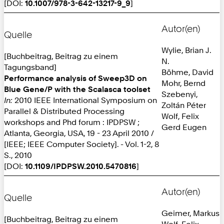
[DOI:
10.1007/978-3-642-13217-9_9
]
Autor(en)
Quelle
Wylie, Brian J.
[Buchbeitrag, Beitrag zu einem
N.
Tagungsband]
Böhme, David
Performance analysis of Sweep3D on
Mohr, Bernd
Blue Gene/P with the Scalasca toolset
Szebenyi,
In:
2010 IEEE International Symposium on
Zoltán Péter
Parallel & Distributed Processing
Wolf, Felix
workshops and Phd forum : IPDPSW ;
Gerd Eugen
Atlanta, Georgia, USA, 19 - 23 April 2010 /
[IEEE; IEEE Computer Society]. - Vol. 1-2, 8
S., 2010
[DOI:
10.1109/IPDPSW.2010.5470816
]
Autor(en)
Quelle
Geimer, Markus
[Buchbeitrag, Beitrag zu einem
Wolf, Felix