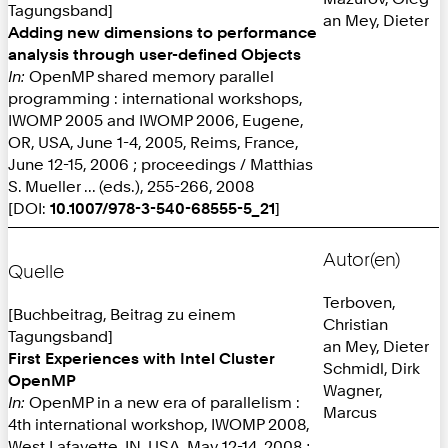
Tagungsband]
an Mey, Dieter
Adding new dimensions to performance
analysis through user-defined Objects
In:
OpenMP shared memory parallel
programming : international workshops,
IWOMP 2005 and IWOMP 2006, Eugene,
OR, USA, June 1-4, 2005, Reims, France,
June 12-15, 2006 ; proceedings / Matthias
S. Mueller ... (eds.), 255-266, 2008
[DOI:
10.1007/978-3-540-68555-5_21
]
Autor(en)
Quelle
Terboven,
[Buchbeitrag, Beitrag zu einem
Christian
Tagungsband]
an Mey, Dieter
First Experiences with Intel Cluster
Schmidl, Dirk
OpenMP
Wagner,
In:
OpenMP in a new era of parallelism :
Marcus
4th international workshop, IWOMP 2008,
West Lafayette, IN, USA, May 12-14, 2008 ;