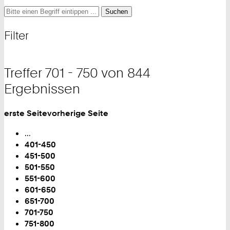
Suche
Suche
Suche
nach
und
Filter
Filter
Treffer 701 - 750 von 844
Ergebnissen
erste Seite
vorherige Seite
Blättern
...
401-450
451-500
501-550
551-600
601-650
651-700
Sie
701-750
sind
751-800