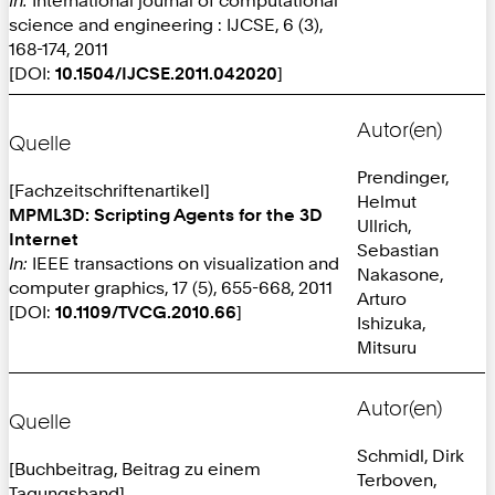
science and engineering : IJCSE, 6 (3),
168-174, 2011
[DOI:
10.1504/IJCSE.2011.042020
]
Autor(en)
Quelle
Prendinger,
[Fachzeitschriftenartikel]
Helmut
MPML3D: Scripting Agents for the 3D
Ullrich,
Internet
Sebastian
In:
IEEE transactions on visualization and
Nakasone,
computer graphics, 17 (5), 655-668, 2011
Arturo
[DOI:
10.1109/TVCG.2010.66
]
Ishizuka,
Mitsuru
Autor(en)
Quelle
Schmidl, Dirk
[Buchbeitrag, Beitrag zu einem
Terboven,
Tagungsband]