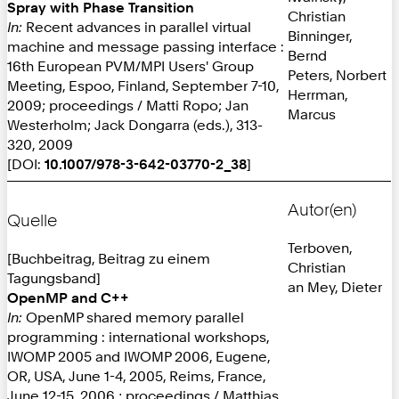
Spray with Phase Transition
Christian
In:
Recent advances in parallel virtual
Binninger,
machine and message passing interface :
Bernd
16th European PVM/MPI Users' Group
Peters, Norbert
Meeting, Espoo, Finland, September 7-10,
Herrman,
2009; proceedings / Matti Ropo; Jan
Marcus
Westerholm; Jack Dongarra (eds.), 313-
320, 2009
[DOI:
10.1007/978-3-642-03770-2_38
]
Autor(en)
Quelle
Terboven,
[Buchbeitrag, Beitrag zu einem
Christian
Tagungsband]
an Mey, Dieter
OpenMP and C++
In:
OpenMP shared memory parallel
programming : international workshops,
IWOMP 2005 and IWOMP 2006, Eugene,
OR, USA, June 1-4, 2005, Reims, France,
June 12-15, 2006 ; proceedings / Matthias