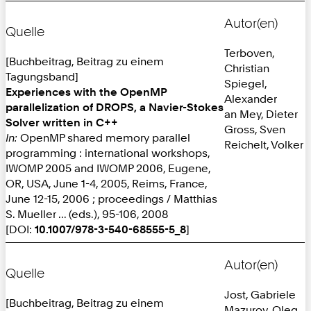
Autor(en)
Quelle
Terboven,
[Buchbeitrag, Beitrag zu einem
Christian
Tagungsband]
Spiegel,
Experiences with the OpenMP
Alexander
parallelization of DROPS, a Navier-Stokes
an Mey, Dieter
Solver written in C++
Gross, Sven
In:
OpenMP shared memory parallel
Reichelt, Volker
programming : international workshops,
IWOMP 2005 and IWOMP 2006, Eugene,
OR, USA, June 1-4, 2005, Reims, France,
June 12-15, 2006 ; proceedings / Matthias
S. Mueller ... (eds.), 95-106, 2008
[DOI:
10.1007/978-3-540-68555-5_8
]
Autor(en)
Quelle
Jost, Gabriele
[Buchbeitrag, Beitrag zu einem
Mazurov, Oleg