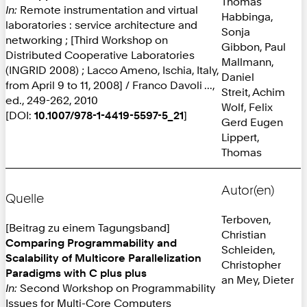
Thomas
In:
Remote instrumentation and virtual
Habbinga,
laboratories : service architecture and
Sonja
networking ; [Third Workshop on
Gibbon, Paul
Distributed Cooperative Laboratories
Mallmann,
(INGRID 2008) ; Lacco Ameno, Ischia, Italy,
Daniel
from April 9 to 11, 2008] / Franco Davoli ...,
Streit, Achim
ed., 249-262, 2010
Wolf, Felix
[DOI:
10.1007/978-1-4419-5597-5_21
]
Gerd Eugen
Lippert,
Thomas
Autor(en)
Quelle
Terboven,
[Beitrag zu einem Tagungsband]
Christian
Comparing Programmability and
Schleiden,
Scalability of Multicore Parallelization
Christopher
Paradigms with C plus plus
an Mey, Dieter
In:
Second Workshop on Programmability
Issues for Multi-Core Computers