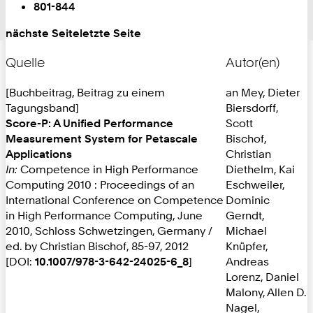
auf
801-844
Seite:
nächste Seite
letzte Seite
Quelle
Autor(en)
[Buchbeitrag, Beitrag zu einem
an Mey, Dieter
Tagungsband]
Biersdorff,
Score-P: A Unified Performance
Scott
Measurement System for Petascale
Bischof,
Applications
Christian
In:
Competence in High Performance
Diethelm, Kai
Computing 2010 : Proceedings of an
Eschweiler,
International Conference on Competence
Dominic
in High Performance Computing, June
Gerndt,
2010, Schloss Schwetzingen, Germany /
Michael
ed. by Christian Bischof, 85-97, 2012
Knüpfer,
[DOI:
10.1007/978-3-642-24025-6_8
]
Andreas
Lorenz, Daniel
Malony, Allen D.
Nagel,