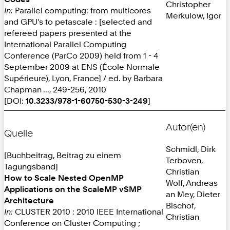
Christopher
In:
Parallel computing: from multicores
Merkulow, Igor
and GPU's to petascale : [selected and
refereed papers presented at the
International Parallel Computing
Conference (ParCo 2009) held from 1 - 4
September 2009 at ENS (École Normale
Supérieure), Lyon, France] / ed. by Barbara
Chapman ..., 249-256, 2010
[DOI:
10.3233/978-1-60750-530-3-249
]
Autor(en)
Quelle
Schmidl, Dirk
[Buchbeitrag, Beitrag zu einem
Terboven,
Tagungsband]
Christian
How to Scale Nested OpenMP
Wolf, Andreas
Applications on the ScaleMP vSMP
an Mey, Dieter
Architecture
Bischof,
In:
CLUSTER 2010 : 2010 IEEE International
Christian
Conference on Cluster Computing ;