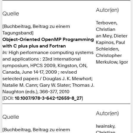
Autor(en)
Quelle
Terboven,
[Buchbeitrag, Beitrag zu einem
Christian
Tagungsband]
an Mey, Dieter
Object-Oriented OpenMP Programming
Kapinos, Paul
with C plus plus and Fortran
Schleiden,
In:
High performance computing systems
Christopher
and applications : 23rd international
Merkulow, Igor
symposium, HPCS 2009, Kingston, ON,
Canada, June 14-17, 2009 ; revised
selected papers / Douglas J. K. Mewhort;
Natalie M. Cann; Gary W. Slater; Thomas J.
Naughton (eds.), 366-377, 2010
[DOI:
10.1007/978-3-642-12659-8_27
]
Autor(en)
Quelle
Iwainsky,
[Buchbeitrag, Beitrag zu einem
Christian