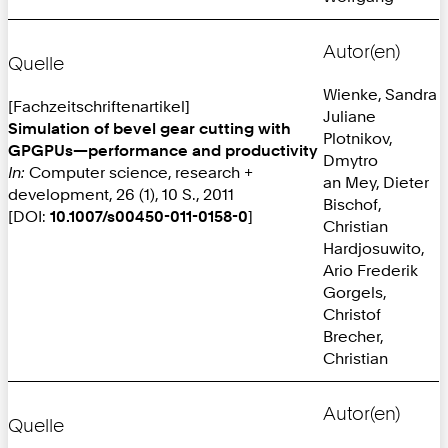
Autor(en)
Quelle
Wienke, Sandra
[Fachzeitschriftenartikel]
Juliane
Simulation of bevel gear cutting with
Plotnikov,
GPGPUs—performance and productivity
Dmytro
In:
Computer science, research +
an Mey, Dieter
development, 26 (1), 10 S., 2011
Bischof,
[DOI:
10.1007/s00450-011-0158-0
]
Christian
Hardjosuwito,
Ario Frederik
Gorgels,
Christof
Brecher,
Christian
Autor(en)
Quelle