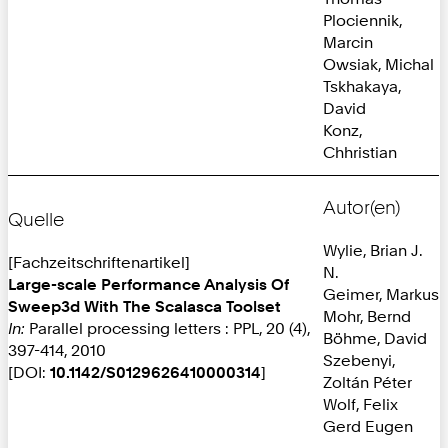
Plociennik,
Marcin
Owsiak, Michal
Tskhakaya,
David
Konz,
Chhristian
Autor(en)
Quelle
Wylie, Brian J.
[Fachzeitschriftenartikel]
N.
Large-scale Performance Analysis Of
Geimer, Markus
Sweep3d With The Scalasca Toolset
Mohr, Bernd
In:
Parallel processing letters : PPL, 20 (4),
Böhme, David
397-414, 2010
Szebenyi,
[DOI:
10.1142/S0129626410000314
]
Zoltán Péter
Wolf, Felix
Gerd Eugen