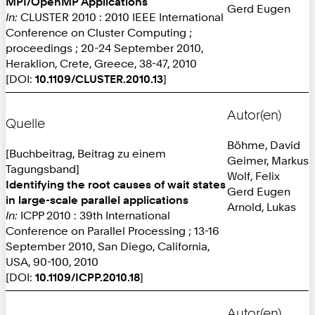
MPI/OpenMP Applications
Gerd Eugen
In:
CLUSTER 2010 : 2010 IEEE International
Conference on Cluster Computing ;
proceedings ; 20-24 September 2010,
Heraklion, Crete, Greece, 38-47, 2010
[DOI:
10.1109/CLUSTER.2010.13
]
Autor(en)
Quelle
Böhme, David
[Buchbeitrag, Beitrag zu einem
Geimer, Markus
Tagungsband]
Wolf, Felix
Identifying the root causes of wait states
Gerd Eugen
in large-scale parallel applications
Arnold, Lukas
In:
ICPP 2010 : 39th International
Conference on Parallel Processing ; 13-16
September 2010, San Diego, California,
USA, 90-100, 2010
[DOI:
10.1109/ICPP.2010.18
]
Autor(en)