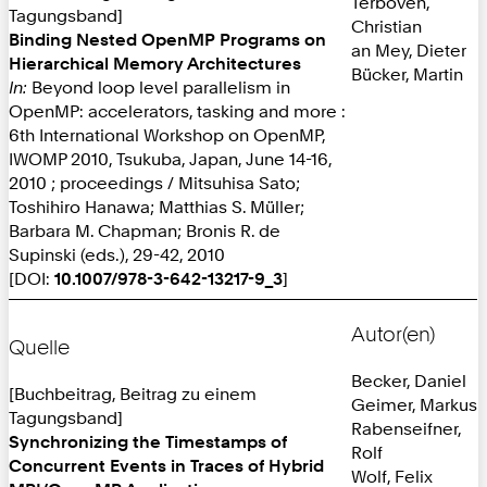
Terboven,
Tagungsband]
Christian
Binding Nested OpenMP Programs on
an Mey, Dieter
Hierarchical Memory Architectures
Bücker, Martin
In:
Beyond loop level parallelism in
OpenMP: accelerators, tasking and more :
6th International Workshop on OpenMP,
IWOMP 2010, Tsukuba, Japan, June 14-16,
2010 ; proceedings / Mitsuhisa Sato;
Toshihiro Hanawa; Matthias S. Müller;
Barbara M. Chapman; Bronis R. de
Supinski (eds.), 29-42, 2010
[DOI:
10.1007/978-3-642-13217-9_3
]
Autor(en)
Quelle
Becker, Daniel
[Buchbeitrag, Beitrag zu einem
Geimer, Markus
Tagungsband]
Rabenseifner,
Synchronizing the Timestamps of
Rolf
Concurrent Events in Traces of Hybrid
Wolf, Felix