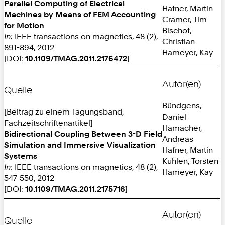
Parallel Computing of Electrical
Hafner, Martin
Machines by Means of FEM Accounting
Cramer, Tim
for Motion
Bischof,
In:
IEEE transactions on magnetics, 48 (2),
Christian
891-894, 2012
Hameyer, Kay
[DOI:
10.1109/TMAG.2011.2176472
]
Autor(en)
Quelle
Bündgens,
[Beitrag zu einem Tagungsband,
Daniel
Fachzeitschriftenartikel]
Hamacher,
Bidirectional Coupling Between 3-D Field
Andreas
Simulation and Immersive Visualization
Hafner, Martin
Systems
Kuhlen, Torsten
In:
IEEE transactions on magnetics, 48 (2),
Hameyer, Kay
547-550, 2012
[DOI:
10.1109/TMAG.2011.2175716
]
Autor(en)
Quelle