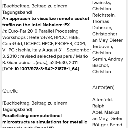
Iwainsky,
[Buchbeitrag, Beitrag zu einem
Christian
Tagungsband]
Reichstein,
An approach to visualize remote socket
Thomas
traffic on the Intel Nehalem-EX
Dahnken,
In:
Euro-Par 2010 Parallel Processing
Christopher
Workshops : HeteroPAR, HPCC, HiBB,
an Mey, Dieter
CoreGrid, UCHPC, HPCF, PROPER, CCPI,
Terboven,
VHPC ; Ischia, Italy, August 31 - September
Christian
3, 2010 ; revised selected papers / Mario
Semin, Andrey
R. Guarracino ... (eds.), 523-530, 2011
Bischof,
[DOI:
10.1007/978-3-642-21878-1_64
]
Christian
Autor(en)
Quelle
Altenfeld,
[Buchbeitrag, Beitrag zu einem
Ralph
Tagungsband]
Apel, Markus
Parallelising computational
an Mey, Dieter
microstructure simulations for metallic
Böttger, Bernd
materials with OpenMP