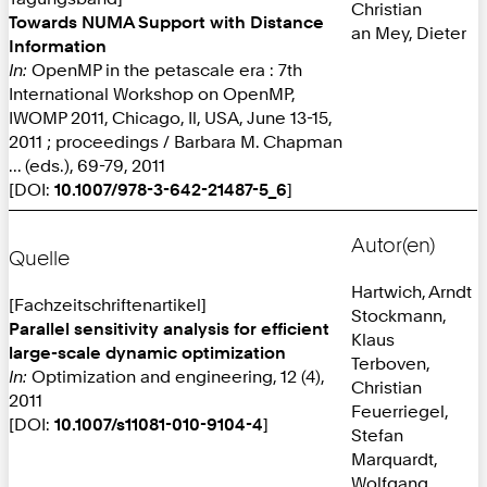
Christian
Towards NUMA Support with Distance
an Mey, Dieter
Information
In:
OpenMP in the petascale era : 7th
International Workshop on OpenMP,
IWOMP 2011, Chicago, Il, USA, June 13-15,
2011 ; proceedings / Barbara M. Chapman
... (eds.), 69-79, 2011
[DOI:
10.1007/978-3-642-21487-5_6
]
Autor(en)
Quelle
Hartwich, Arndt
[Fachzeitschriftenartikel]
Stockmann,
Parallel sensitivity analysis for efficient
Klaus
large-scale dynamic optimization
Terboven,
In:
Optimization and engineering, 12 (4),
Christian
2011
Feuerriegel,
[DOI:
10.1007/s11081-010-9104-4
]
Stefan
Marquardt,
Wolfgang