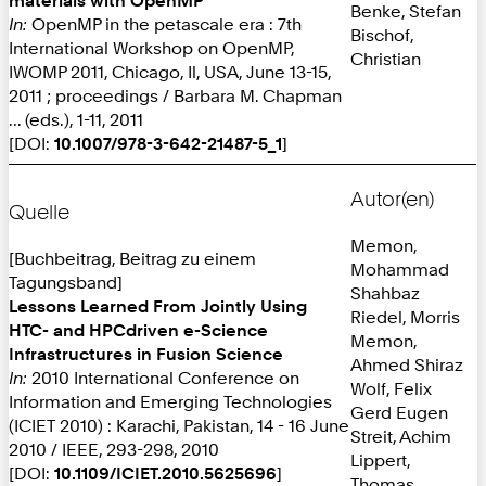
Benke, Stefan
In:
OpenMP in the petascale era : 7th
Bischof,
International Workshop on OpenMP,
Christian
IWOMP 2011, Chicago, Il, USA, June 13-15,
2011 ; proceedings / Barbara M. Chapman
... (eds.), 1-11, 2011
[DOI:
10.1007/978-3-642-21487-5_1
]
Autor(en)
Quelle
Memon,
[Buchbeitrag, Beitrag zu einem
Mohammad
Tagungsband]
Shahbaz
Lessons Learned From Jointly Using
Riedel, Morris
HTC- and HPCdriven e-Science
Memon,
Infrastructures in Fusion Science
Ahmed Shiraz
In:
2010 International Conference on
Wolf, Felix
Information and Emerging Technologies
Gerd Eugen
(ICIET 2010) : Karachi, Pakistan, 14 - 16 June
Streit, Achim
2010 / IEEE, 293-298, 2010
Lippert,
[DOI:
10.1109/ICIET.2010.5625696
]
Thomas