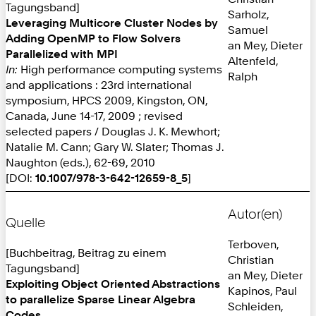
Tagungsband]
Sarholz,
Leveraging Multicore Cluster Nodes by
Samuel
Adding OpenMP to Flow Solvers
an Mey, Dieter
Parallelized with MPI
Altenfeld,
In:
High performance computing systems
Ralph
and applications : 23rd international
symposium, HPCS 2009, Kingston, ON,
Canada, June 14-17, 2009 ; revised
selected papers / Douglas J. K. Mewhort;
Natalie M. Cann; Gary W. Slater; Thomas J.
Naughton (eds.), 62-69, 2010
[DOI:
10.1007/978-3-642-12659-8_5
]
Autor(en)
Quelle
Terboven,
[Buchbeitrag, Beitrag zu einem
Christian
Tagungsband]
an Mey, Dieter
Exploiting Object Oriented Abstractions
Kapinos, Paul
to parallelize Sparse Linear Algebra
Schleiden,
Codes