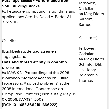
Petaflops Basics - Performance from
Terboven,
SMP Building Blocks
Christian
In:
Petascale computing : algorithms and
an Mey, Dieter
applications / ed. by David A. Bader, 311-
Sarholz,
332, 2008
Samuel
Autor(en)
Quelle
Terboven,
[Buchbeitrag, Beitrag zu einem
Christian
Tagungsband]
an Mey, Dieter
Data and thread affinity in openmp
Schmidl, Dirk
programs
Jin, Henry
In:
MAW'08 : Proceedings of the 2008
Reichstein,
Workshop 'Memory Access on Future
Thomas
Processors: A solved problem?' at the
2008 International Conference on
Computing Frontiers ; Ischia, Italy, May 05-
07, 2008, 377-384, 2008
[DOI:
10.1145/1366219.1366222
]