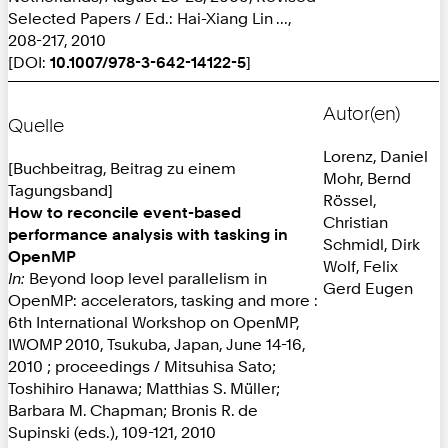
Selected Papers / Ed.: Hai-Xiang Lin ...,
208-217, 2010
[DOI:
10.1007/978-3-642-14122-5
]
Autor(en)
Quelle
Lorenz, Daniel
[Buchbeitrag, Beitrag zu einem
Mohr, Bernd
Tagungsband]
Rössel,
How to reconcile event-based
Christian
performance analysis with tasking in
Schmidl, Dirk
OpenMP
Wolf, Felix
In:
Beyond loop level parallelism in
Gerd Eugen
OpenMP: accelerators, tasking and more :
6th International Workshop on OpenMP,
IWOMP 2010, Tsukuba, Japan, June 14-16,
2010 ; proceedings / Mitsuhisa Sato;
Toshihiro Hanawa; Matthias S. Müller;
Barbara M. Chapman; Bronis R. de
Supinski (eds.), 109-121, 2010