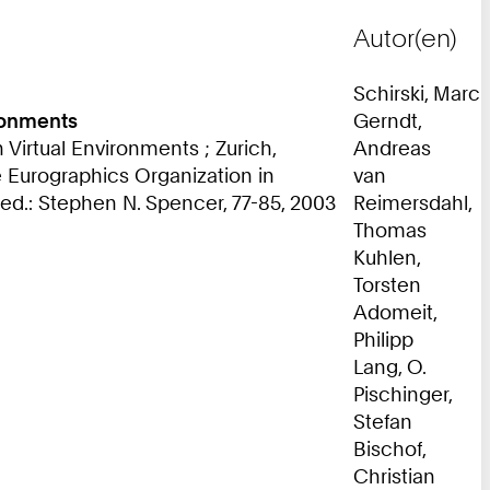
Autor(en)
Schirski, Marc
ironments
Gerndt,
irtual Environments ; Zurich,
Andreas
 Eurographics Organization in
van
d.: Stephen N. Spencer, 77-85, 2003
Reimersdahl,
Thomas
Kuhlen,
Torsten
Adomeit,
Philipp
Lang, O.
Pischinger,
Stefan
Bischof,
Christian