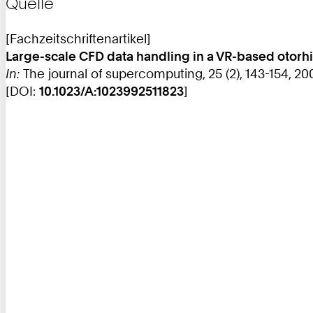
Quelle
[Fachzeitschriftenartikel]
Large-scale CFD data handling in a VR-based otorh
In:
The journal of supercomputing, 25 (2), 143-154, 20
[DOI:
10.1023/A:1023992511823
]