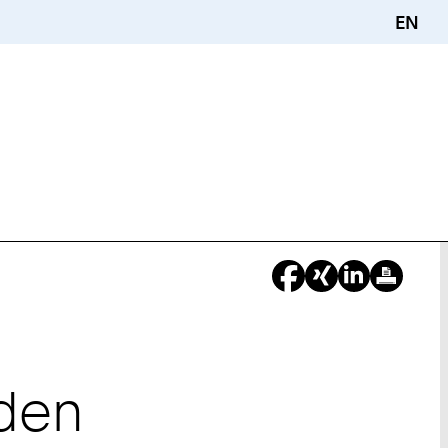
EN
nden