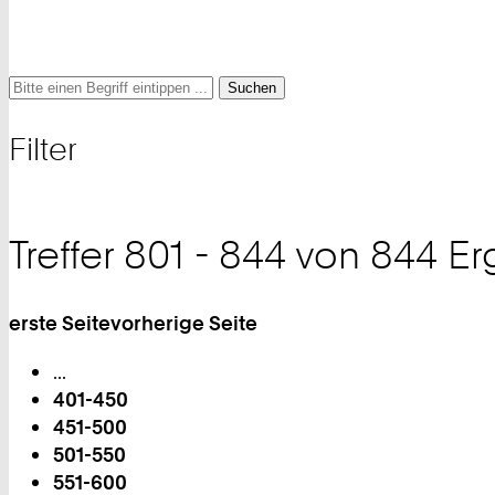
Suche
Suche
Suche
nach
Filter
und
Filter
Treffer 801 - 844 von 844 E
erste Seite
vorherige Seite
Blättern
...
401-450
451-500
501-550
551-600