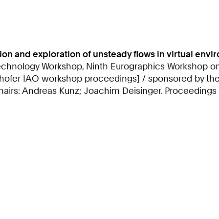
ation and exploration of unsteady flows in virtual env
chnology Workshop, Ninth Eurographics Workshop on V
unhofer IAO workshop proceedings] / sponsored by the
rs: Andreas Kunz; Joachim Deisinger. Proceedings e