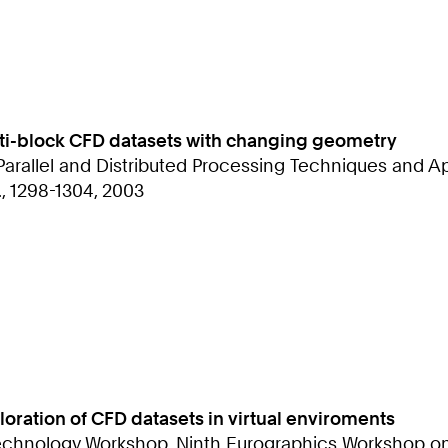
multi-block CFD datasets with changing geometry
rallel and Distributed Processing Techniques and App
., 1298-1304, 2003
loration of CFD datasets in virtual enviroments
chnology Workshop, Ninth Eurographics Workshop on V