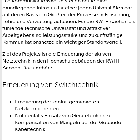
Die Kommunikationsnetze stellen heute eine
1
grundlegende Infrastruktur einer jeden Universitäten dar,
8
auf deren Basis ein Großteil der Prozesse in Forschung,
0
Lehre und Verwaltung aufbauen. Für die RWTH Aachen als
2
führende technische Universität und attraktiver
4
Arbeitgeber sind leistungsstarke und zukunftsfähige
6
Kommunikationsnetze ein wichtiger Standortvorteil.
8
0
Ziel des Projekts ist die Erneuerung der aktiven
Netztechnik in den Hochschulgebäuden der RWTH
Aachen. Dazu gehört:
Erneuerung von Switchtechnik
Erneuerung der zentral gemanagten
Netzkomponenten
Nötigenfalls Einsatz von Gerätetechnik zur
Kompensation von Mängeln bei der Gebäude-
Kabeltechnik