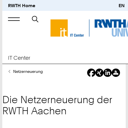
RWTH Home
EN
Suche
nach
IT Center
Sie
Netzerneuerung
sind
hier:
Die Netzerneuerung der
RWTH Aachen