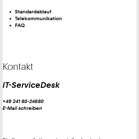
Standardablauf
Telekommunikation
FAQ
Kontakt
IT-ServiceDesk
Work
Telefon:
+49 241 80-24680
+
Work
E-Mail schreiben
4
9
2
4