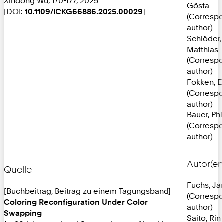
Xindong Wu, 170-177, 2025
Gösta
[DOI:
10.1109/ICKG66886.2025.00029
]
(Corresp
author)
Schlöder,
Matthias
(Corresp
author)
Fokken, E
(Corresp
author)
Bauer, Phi
(Corresp
author)
Autor(en
Quelle
Fuchs, J
[Buchbeitrag, Beitrag zu einem Tagungsband]
(Corresp
Coloring Reconfiguration Under Color
author)
Swapping
Saito, Rin