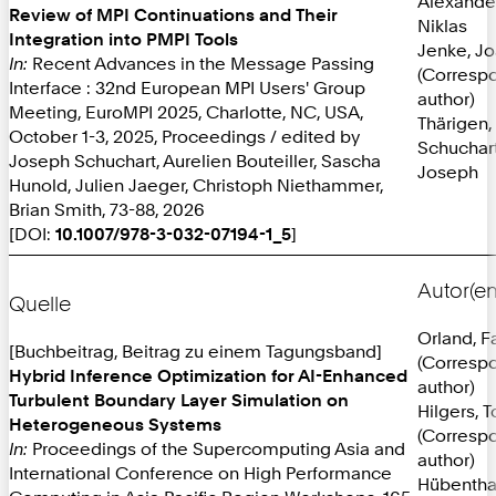
Alexande
Review of MPI Continuations and Their
Niklas
Integration into PMPI Tools
Jenke, J
In:
Recent Advances in the Message Passing
(Corresp
Interface : 32nd European MPI Users' Group
author)
Meeting, EuroMPI 2025, Charlotte, NC, USA,
Thärigen,
October 1-3, 2025, Proceedings / edited by
Schuchart
Joseph Schuchart, Aurelien Bouteiller, Sascha
Joseph
Hunold, Julien Jaeger, Christoph Niethammer,
Brian Smith, 73-88, 2026
[DOI:
10.1007/978-3-032-07194-1_5
]
Autor(en
Quelle
Orland, F
[Buchbeitrag, Beitrag zu einem Tagungsband]
(Corresp
Hybrid Inference Optimization for AI-Enhanced
author)
Turbulent Boundary Layer Simulation on
Hilgers, 
Heterogeneous Systems
(Corresp
In:
Proceedings of the Supercomputing Asia and
author)
International Conference on High Performance
Hübentha