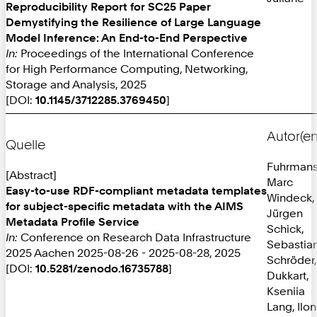
Reproducibility Report for SC25 Paper
Demystifying the Resilience of Large Language
Model Inference: An End-to-End Perspective
In:
Proceedings of the International Conference
for High Performance Computing, Networking,
Storage and Analysis, 2025
[DOI:
10.1145/3712285.3769450
]
Autor(en
Quelle
Fuhrmans
[Abstract]
Marc
Easy-to-use RDF-compliant metadata templates
Windeck,
for subject-specific metadata with the AIMS
Jürgen
Metadata Profile Service
Schick,
In:
Conference on Research Data Infrastructure
Sebastia
2025 Aachen 2025-08-26 - 2025-08-28, 2025
Schröder
[DOI:
10.5281/zenodo.16735788
]
Dukkart,
Kseniia
Lang, Ilo