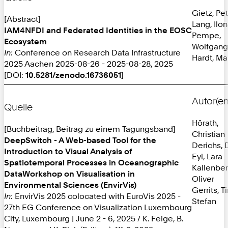
Gietz, Pe
[Abstract]
Lang, Ilo
IAM4NFDI and Federated Identities in the EOSC
Pempe,
Ecosystem
Wolfgang
In:
Conference on Research Data Infrastructure
Hardt, Ma
2025 Aachen 2025-08-26 - 2025-08-28, 2025
[DOI:
10.5281/zenodo.16736051
]
Autor(en
Quelle
Hörath,
[Buchbeitrag, Beitrag zu einem Tagungsband]
Christian
DeepSwitch - A Web-based Tool for the
Derichs, 
Introduction to Visual Analysis of
Eyl, Lara
Spatiotemporal Processes in Oceanographic
Kallenber
DataWorkshop on Visualisation in
Oliver
Environmental Sciences (EnvirVis)
Gerrits, T
In:
EnvirVis 2025 colocated with EuroVis 2025 -
Stefan
27th EG Conference on Visualization Luxembourg
City, Luxembourg | June 2 - 6, 2025 / K. Feige, B.