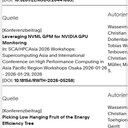
Autor(en
Quelle
Wasserm
[Konferenzbeitrag]
Christian
Leveraging NVML GPM for NVIDIA GPU
Dollenba
Monitoring
Tobias W
In:
SCA/HPCAsia 2026 Workshops:
Terboven
Supercomputing Asia and International
Christian
Conference on High Performance Computing in
Müller, M
Asia Pacific Region Workshops Osaka 2026-01-26
S.
- 2026-01-29, 2026
[DOI:
10.18154/RWTH-2026-05258
]
Autor(en
Quelle
Wasserm
[Konferenzbeitrag]
Christian
Picking Low Hanging Fruit of the Energy
Toehgion
Efficiency Tree
Gerrit