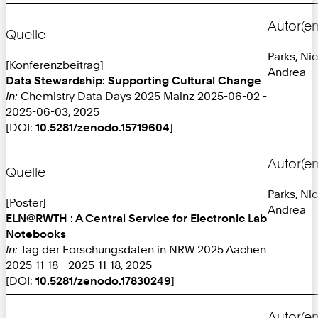
Autor(en
Quelle
Parks, Ni
[Konferenzbeitrag]
Andrea
Data Stewardship: Supporting Cultural Change
In:
Chemistry Data Days 2025 Mainz 2025-06-02 -
2025-06-03, 2025
[DOI:
10.5281/zenodo.15719604
]
Autor(en
Quelle
Parks, Ni
[Poster]
Andrea
ELN@RWTH : A Central Service for Electronic Lab
Notebooks
In:
Tag der Forschungsdaten in NRW 2025 Aachen
2025-11-18 - 2025-11-18, 2025
[DOI:
10.5281/zenodo.17830249
]
Autor(en