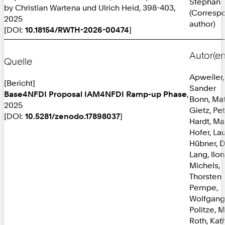
Stephan
by Christian Wartena und Ulrich Heid, 398-403,
(Corresp
2025
author)
[DOI:
10.18154/RWTH-2026-00474
]
Autor(en
Quelle
Apweiler,
[Bericht]
Sander
Base4NFDI Proposal IAM4NFDI Ramp-up Phase
,
Bonn, Mat
2025
Gietz, Pe
[DOI:
10.5281/zenodo.17898037
]
Hardt, Ma
Hofer, La
Hübner, 
Lang, Ilo
Michels,
Thorsten
Pempe,
Wolfgang
Politze, M
Roth, Kat