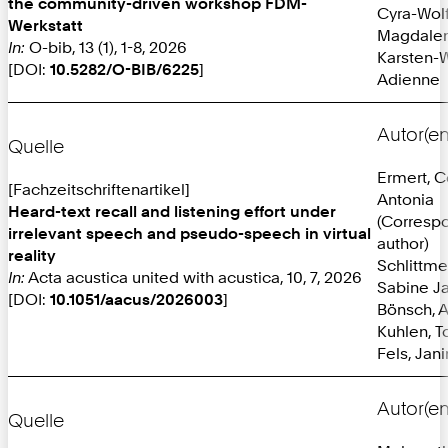
the community-driven workshop FDM-
Cyra-Wolf
Werkstatt
Magdale
In:
O-bib, 13 (1), 1-8, 2026
Karsten-W
[DOI:
10.5282/O-BIB/6225
]
Adienne
Autor(en
Quelle
Ermert, 
[Fachzeitschriftenartikel]
Antonia
Heard-text recall and listening effort under
(Corresp
irrelevant speech and pseudo-speech in virtual
author)
reality
Schlittmei
In:
Acta acustica united with acustica, 10, 7, 2026
Sabine J
[DOI:
10.1051/aacus/2026003
]
Bönsch, 
Kuhlen, T
Fels, Jan
Autor(en
Quelle