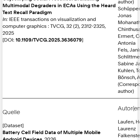
author)
Multimodal Degraders in ECAs Using the Heard
Schüppen
Text Recall Paradigm
Jonas
In:
IEEE transactions on visualization and
Mohanath
computer graphics : TVCG, 32 (2), 2312-2325,
Chinthus
2025
Ermert, 
[DOI:
10.1109/TVCG.2025.3636079
]
Antonia
Fels, Jan
Schlittmei
Sabine J
Kuhlen, T
Bönsch, 
(Corresp
author)
Autor(en
Quelle
Laufen, H
[Dataset]
Laurenz
Battery Cell Field Data of Multiple Mobile
Falkenste
Android Devices
, 2026