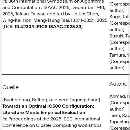
In:
36th International Symposium on Algorithms
(Corresp
and Computation : ISAAC 2025, December 7-10,
author)
2025, Tainan, Taiwan / edited by Ho-Lin Chen,
Suga, Tat
Wing-Kai Hon, Meng-Tsung Tsai, [33:1]-33:21, 2025
(Corresp
[DOI:
10.4230/LIPICS.ISAAC.2025.33
]
author)
Suzuki, T
(Corresp
author)
Tamura, 
(Corresp
author)
Autor(en
Quelle
Ahmad, H
[Buchbeitrag, Beitrag zu einem Tagungsband]
(Corresp
Towards an Optimal IO500 Configuration:
author)
Literature Meets Empirical Evaluation
Liem, Rad
In:
Proceedings of the 2025 IEEE International
Tapaning 
Conference on Cluster Computing workshops
(Corresp