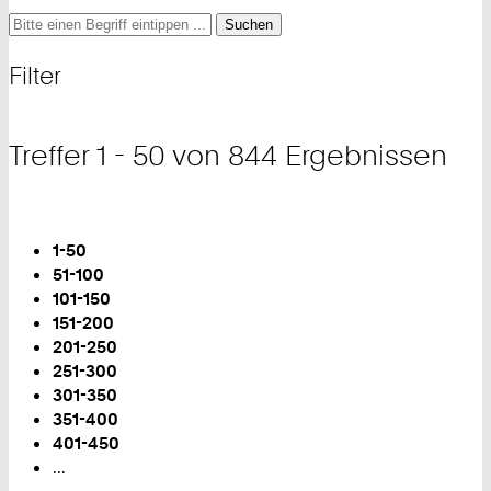
Suche
Suche
Suche
nach
und
Filter
Filter
Treffer 1 - 50 von 844 Ergebnissen
Blättern
Sie
1-50
sind
51-100
auf
101-150
Seite:
151-200
201-250
251-300
301-350
351-400
401-450
...