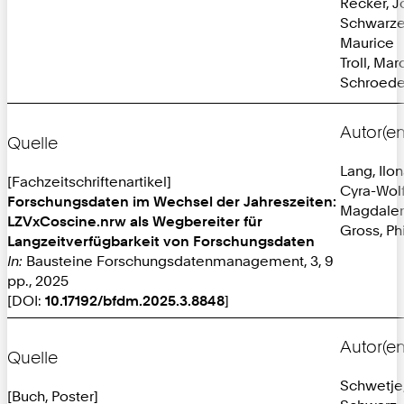
Recker, J
Schwarze
Maurice
Troll, Mar
Schroeder
Autor(en
Quelle
Lang, Ilo
[Fachzeitschriftenartikel]
Cyra-Wolf
Forschungsdaten im Wechsel der Jahreszeiten:
Magdale
LZVxCoscine.nrw als Wegbereiter für
Gross, Phi
Langzeitverfügbarkeit von Forschungsdaten
In:
Bausteine Forschungsdatenmanagement, 3, 9
pp., 2025
[DOI:
10.17192/bfdm.2025.3.8848
]
Autor(en
Quelle
Schwetje,
[Buch, Poster]