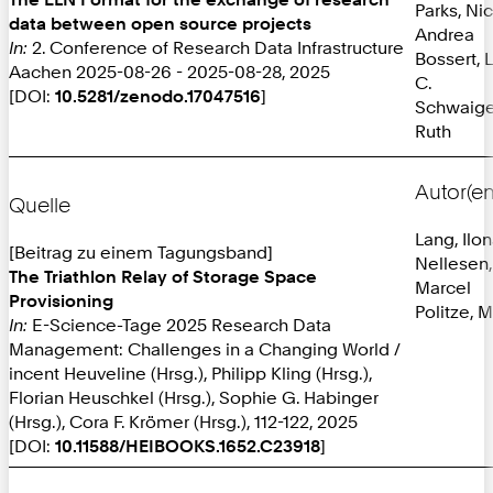
Parks, Ni
data between open source projects
Andrea
In:
2. Conference of Research Data Infrastructure
Bossert, 
Aachen 2025-08-26 - 2025-08-28, 2025
C.
[DOI:
10.5281/zenodo.17047516
]
Schwaige
Ruth
Autor(en
Quelle
Lang, Ilo
[Beitrag zu einem Tagungsband]
Nellesen,
The Triathlon Relay of Storage Space
Marcel
Provisioning
Politze, M
In:
E-Science-Tage 2025 Research Data
Management: Challenges in a Changing World /
incent Heuveline (Hrsg.), Philipp Kling (Hrsg.),
Florian Heuschkel (Hrsg.), Sophie G. Habinger
(Hrsg.), Cora F. Krömer (Hrsg.), 112-122, 2025
[DOI:
10.11588/HEIBOOKS.1652.C23918
]