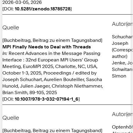
2026-03-05, 2026
[DOI:
10.5281/zenodo.18785728
]
Autor(en
Quelle
Schuchart
[Buchbeitrag, Beitrag zu einem Tagungsband]
Joseph
MPI Finally Needs to Deal with Threads
(Corresp
In:
Recent Advances in the Message Passing
author)
Interface : 32nd European MPI Users' Group
Jenke, J
Meeting, EuroMPI 2025, Charlotte, NC, USA,
Schwitans
October 1-3, 2025, Proceedings / edited by
Simon
Joseph Schuchart, Aurelien Bouteiller, Sascha
Hunold, Julien Jaeger, Christoph Niethammer,
Brian Smith, 89-105, 2025
[DOI:
10.1007/978-3-032-07194-1_6
]
Autor(en
Quelle
Optenhöf
[Buchbeitrag, Beitrag zu einem Tagungsband]