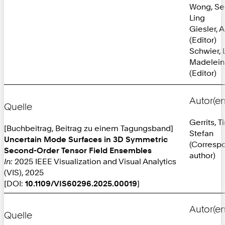
Wong, Se
Ling
Giesler, 
(Editor)
Schwier, 
Madelei
(Editor)
Autor(en
Quelle
Gerrits, T
[Buchbeitrag, Beitrag zu einem Tagungsband]
Stefan
Uncertain Mode Surfaces in 3D Symmetric
(Corresp
Second-Order Tensor Field Ensembles
author)
In:
2025 IEEE Visualization and Visual Analytics
(VIS), 2025
[DOI:
10.1109/VIS60296.2025.00019
]
Autor(en
Quelle