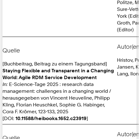
Politze, M
Sure-Vett
York (Edit
Groth, Pa
(Editor)
Autor(en
Quelle
Hristov, P
[Buchbeitrag, Beitrag zu einem Tagungsband]
Jansen, K
Staying Flexible and Transparent in a Changing
Lang, Ilo
World: Agile RDM Service Development
In:
E-Science-Tage 2025 : research data
management: challenges in a changing world /
herausgegeben von Vincent Heuveline, Philipp
Kling, Florian Heuschkel, Sophie G. Habinger,
Cora F. Krömer, 123-133, 2025
[DOI:
10.11588/heibooks.1652.c23919
]
Autor(en
Quelle