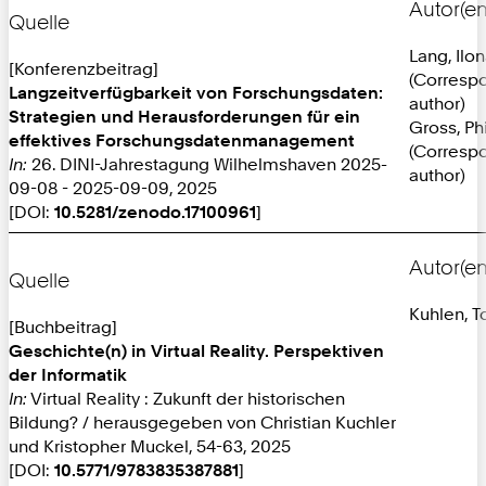
Autor(en
Quelle
Lang, Ilo
[Konferenzbeitrag]
(Corresp
Langzeitverfügbarkeit von Forschungsdaten:
author)
Strategien und Herausforderungen für ein
Gross, Phi
effektives Forschungsdatenmanagement
(Corresp
In:
26. DINI-Jahrestagung Wilhelmshaven 2025-
author)
09-08 - 2025-09-09, 2025
[DOI:
10.5281/zenodo.17100961
]
Autor(en
Quelle
Kuhlen, T
[Buchbeitrag]
Geschichte(n) in Virtual Reality. Perspektiven
der Informatik
In:
Virtual Reality : Zukunft der historischen
Bildung? / herausgegeben von Christian Kuchler
und Kristopher Muckel, 54-63, 2025
[DOI:
10.5771/9783835387881
]