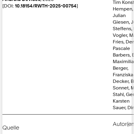
Tim Konst
[DOI:
10.18154/RWTH-2025-00754
]
Hempen, 
Julian
Giesen, J
Steffens,
Vogler, M
Fries, De
Pascale
Barbers, E
Maximili
Berger,
Franziska
Decker, 
Sonnet, 
Stahl, Ge
Karsten
Sauer, Di
Autor(en
Quelle