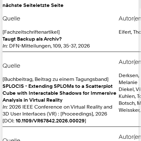
nächste Seite
letzte Seite
Quelle
Autor(en
[Fachzeitschriftenartikel]
Eifert, T
Taugt Backup als Archiv?
In:
DFN-Mitteilungen, 109, 35-37, 2026
Autor(en
Quelle
Derksen,
[Buchbeitrag, Beitrag zu einem Tagungsband]
Melanie
SPLOCIS - Extending SPLOMs to a Scatterplot
Diekel, Vi
Cube with Interactable Shadows for Immersive
Kuhlen, T
Analysis in Virtual Reality
Botsch, M
In:
2026 IEEE Conference on Virtual Reality and
Weissker,
3D User Interfaces (VR) : [Proceedings], 2026
[DOI:
10.1109/VR67842.2026.00029
]
Autor(en
Quelle