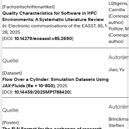
Lüttgens,
[Fachzeitschriftenartikel]
Camilla
Quality Characteristics for Software in HPC
(Corresp
Environments: A Systematic Literature Review
author)
In:
Electronic communications of the EASST, 85, 1-
Politze, M
28, 2025
(Corresp
[DOI:
10.14279/eceasst.v85.2690
]
author)
Autor(en
Quelle
Jiao, Yu
[Dataset]
Flow Over a Cylinder: Simulation Datasets Using
JAX-Fluids (Re = 10-800)
, 2025
[DOI:
10.14459/2025MP1788420
]
Autor(en
Quelle
Brinckma
[Poster]
Steffen
The ELN Format for the exchange of research