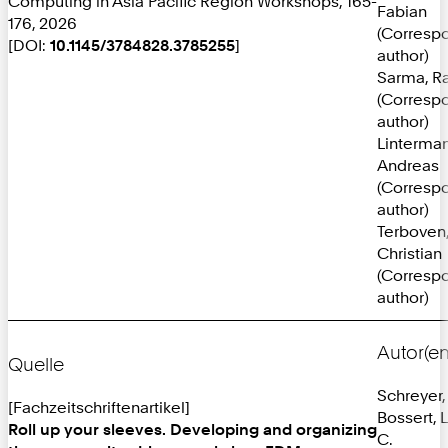
Computing in Asia Pacific Region Workshops, 165-
Fabian
176, 2026
(Corresp
[DOI:
10.1145/3784828.3785255
]
author)
Sarma, R
(Corresp
author)
Linterman
Andreas
(Corresp
author)
Terboven
Christian
(Corresp
author)
Autor(en
Quelle
Schreyer,
[Fachzeitschriftenartikel]
Bossert, 
Roll up your sleeves. Developing and organizing
C.