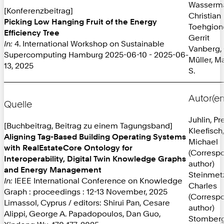
Wasserm
[Konferenzbeitrag]
Christian
Picking Low Hanging Fruit of the Energy
Toehgion
Efficiency Tree
Gerrit
In:
4. International Workshop on Sustainable
Vanberg,
Supercomputing Hamburg 2025-06-10 - 2025-06-
Müller, M
13, 2025
S.
Autor(en
Quelle
Juhlin, Pr
[Buchbeitrag, Beitrag zu einem Tagungsband]
Kleefisch,
Aligning Tag-Based Building Operating Systems
Michael
with RealEstateCore Ontology for
(Corresp
Interoperability, Digital Twin Knowledge Graphs
author)
and Energy Management
Steinmet
In:
IEEE International Conference on Knowledge
Charles
Graph : proceedings : 12-13 November, 2025
(Corresp
Limassol, Cyprus / editors: Shirui Pan, Cesare
author)
Alippi, George A. Papadopoulos, Dan Guo,
Stomberg