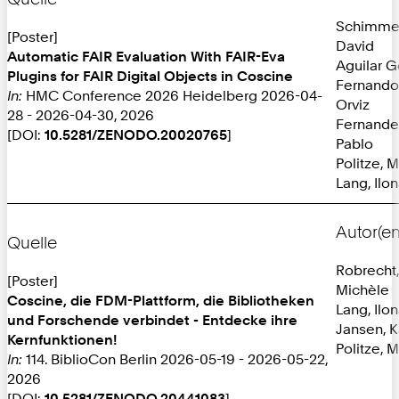
Schimmel
[Poster]
David
Automatic FAIR Evaluation With FAIR-Eva
Aguilar 
Plugins for FAIR Digital Objects in Coscine
Fernando
In:
HMC Conference 2026 Heidelberg 2026-04-
Orviz
28 - 2026-04-30, 2026
Fernande
[DOI:
10.5281/ZENODO.20020765
]
Pablo
Politze, M
Lang, Ilo
Autor(en
Quelle
Robrecht,
[Poster]
Michèle
Coscine, die FDM-Plattform, die Bibliotheken
Lang, Ilo
und Forschende verbindet - Entdecke ihre
Jansen, K
Kernfunktionen!
Politze, M
In:
114. BiblioCon Berlin 2026-05-19 - 2026-05-22,
2026
[DOI:
10.5281/ZENODO.20441083
]