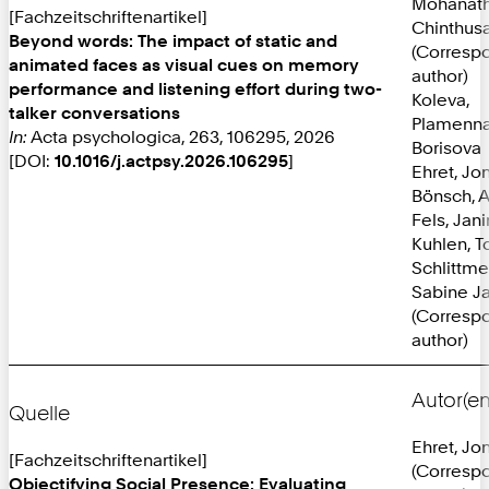
Mohanath
[Fachzeitschriftenartikel]
Chinthus
Beyond words: The impact of static and
(Corresp
animated faces as visual cues on memory
author)
performance and listening effort during two-
Koleva,
talker conversations
Plamenn
In:
Acta psychologica, 263, 106295, 2026
Borisova
[DOI:
10.1016/j.actpsy.2026.106295
]
Ehret, Jo
Bönsch, 
Fels, Jan
Kuhlen, T
Schlittmei
Sabine J
(Corresp
author)
Autor(en
Quelle
Ehret, Jo
[Fachzeitschriftenartikel]
(Corresp
Objectifying Social Presence: Evaluating