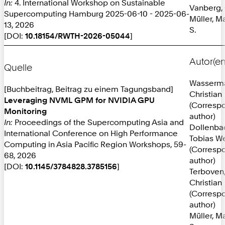
In:
4. International Workshop on Sustainable
Vanberg,
Supercomputing Hamburg 2025-06-10 - 2025-06-
Müller, M
13, 2026
S.
[DOI:
10.18154/RWTH-2026-05044
]
Autor(en
Quelle
Wasserm
[Buchbeitrag, Beitrag zu einem Tagungsband]
Christian
Leveraging NVML GPM for NVIDIA GPU
(Corresp
Monitoring
author)
In:
Proceedings of the Supercomputing Asia and
Dollenba
International Conference on High Performance
Tobias W
Computing in Asia Pacific Region Workshops, 59-
(Corresp
68, 2026
author)
[DOI:
10.1145/3784828.3785156
]
Terboven
Christian
(Corresp
author)
Müller, M