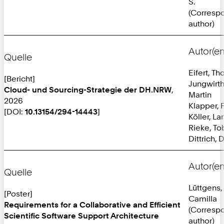
S.
(Corresp
author)
Autor(en
Quelle
Eifert, T
[Bericht]
Jungwirth
Cloud- und Sourcing-Strategie der DH.NRW
,
Martin
2026
Klapper, 
[DOI:
10.13154/294-14443
]
Köller, La
Rieke, To
Dittrich, 
Autor(en
Quelle
Lüttgens,
[Poster]
Camilla
Requirements for a Collaborative and Efficient
(Corresp
Scientific Software Support Architecture
author)