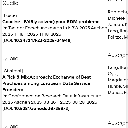
Quelle
Robrecht,
[Poster]
Michèle
Coscine : FAIRly solve(s) your RDM problems
Jansen, K
In:
Tag der Forschungsdaten in NRW 2025 Aachen
Lang, Ilo
2025-11-18 - 2025-11-18, 2025
Politze, M
[DOI:
10.34734/FZJ-2025-04948
]
Autor(en
Quelle
Lang, Ilo
[Abstract]
Cyra,
A Pick & Mix Approach: Exchange of Best
Magdale
Practices among European Data Service
Hunke, S
Providers
Marius, Po
In:
Conference on Research Data Infrastructure
2025 Aachen 2025-08-26 - 2025-08-28, 2025
[DOI:
10.5281/zenodo.16735873
]
Autor(en
Quelle