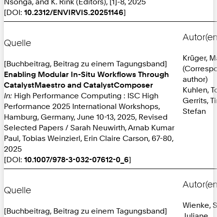
Nsonga, and K. Rink (Editors), [1]-8, 2025
[DOI:
10.2312/ENVIRVIS.20251146
]
Autor(en
Quelle
Krüger, M
[Buchbeitrag, Beitrag zu einem Tagungsband]
(Corresp
Enabling Modular In-Situ Workflows Through
author)
CatalystMaestro and CatalystComposer
Kuhlen, T
In:
High Performance Computing : ISC High
Gerrits, T
Performance 2025 International Workshops,
Stefan
Hamburg, Germany, June 10-13, 2025, Revised
Selected Papers / Sarah Neuwirth, Arnab Kumar
Paul, Tobias Weinzierl, Erin Claire Carson, 67-80,
2025
[DOI:
10.1007/978-3-032-07612-0_6
]
Autor(en
Quelle
Wienke, 
[Buchbeitrag, Beitrag zu einem Tagungsband]
Juliane