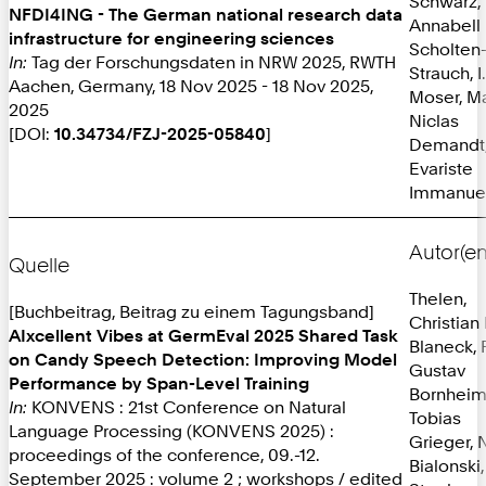
Schwarz,
NFDI4ING - The German national research data
Annabell
infrastructure for engineering sciences
Scholten
In:
Tag der Forschungsdaten in NRW 2025, RWTH
Strauch, I.
Aachen, Germany, 18 Nov 2025 - 18 Nov 2025,
Moser, M
2025
Niclas
[DOI:
10.34734/FZJ-2025-05840
]
Demandt
Evariste
Immanue
Autor(en
Quelle
Thelen,
[Buchbeitrag, Beitrag zu einem Tagungsband]
Christian
AIxcellent Vibes at GermEval 2025 Shared Task
Blaneck, 
on Candy Speech Detection: Improving Model
Gustav
Performance by Span-Level Training
Bornheim
In:
KONVENS : 21st Conference on Natural
Tobias
Language Processing (KONVENS 2025) :
Grieger, 
proceedings of the conference, 09.-12.
Bialonski,
September 2025 : volume 2 ; workshops / edited