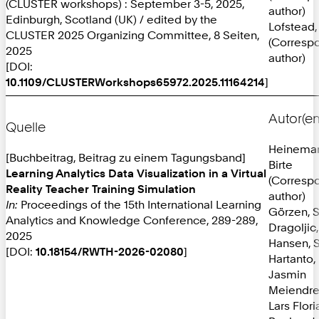
(CLUSTER workshops) : September 3-5, 2025,
author)
Edinburgh, Scotland (UK) / edited by the
Lofstead,
CLUSTER 2025 Organizing Committee, 8 Seiten,
(Corresp
2025
author)
[DOI:
10.1109/CLUSTERWorkshops65972.2025.11164214
]
Autor(en
Quelle
Heinema
[Buchbeitrag, Beitrag zu einem Tagungsband]
Birte
Learning Analytics Data Visualization in a Virtual
(Corresp
Reality Teacher Training Simulation
author)
In:
Proceedings of the 15th International Learning
Görzen, 
Analytics and Knowledge Conference, 289-289,
Dragoljic
2025
Hansen, 
[DOI:
10.18154/RWTH-2026-02080
]
Hartanto,
Jasmin
Meiendre
Lars Flori