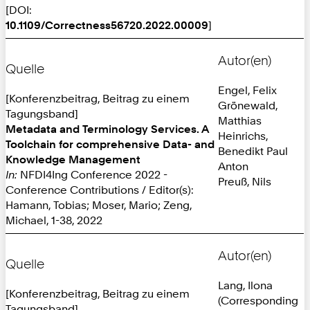
[DOI:
10.1109/Correctness56720.2022.00009
]
Autor(en)
Quelle
Engel, Felix
[Konferenzbeitrag, Beitrag zu einem
Grönewald,
Tagungsband]
Matthias
Metadata and Terminology Services. A
Heinrichs,
Toolchain for comprehensive Data- and
Benedikt Paul
Knowledge Management
Anton
In:
NFDI4Ing Conference 2022 -
Preuß, Nils
Conference Contributions / Editor(s):
Hamann, Tobias; Moser, Mario; Zeng,
Michael, 1-38, 2022
Autor(en)
Quelle
Lang, Ilona
[Konferenzbeitrag, Beitrag zu einem
(Corresponding
Tagungsband]