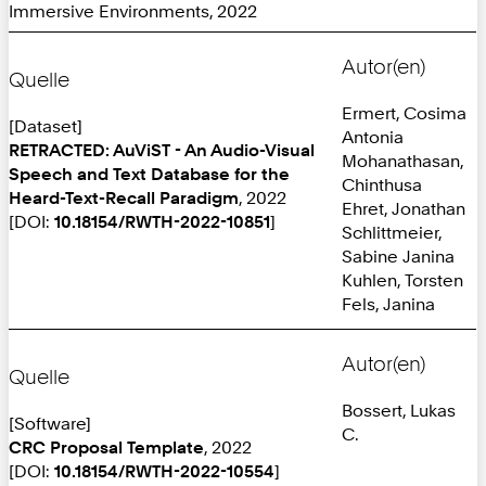
Immersive Environments, 2022
Autor(en)
Quelle
Ermert, Cosima
[Dataset]
Antonia
RETRACTED: AuViST - An Audio-Visual
Mohanathasan,
Speech and Text Database for the
Chinthusa
Heard-Text-Recall Paradigm
, 2022
Ehret, Jonathan
[DOI:
10.18154/RWTH-2022-10851
]
Schlittmeier,
Sabine Janina
Kuhlen, Torsten
Fels, Janina
Autor(en)
Quelle
Bossert, Lukas
[Software]
C.
CRC Proposal Template
, 2022
[DOI:
10.18154/RWTH-2022-10554
]