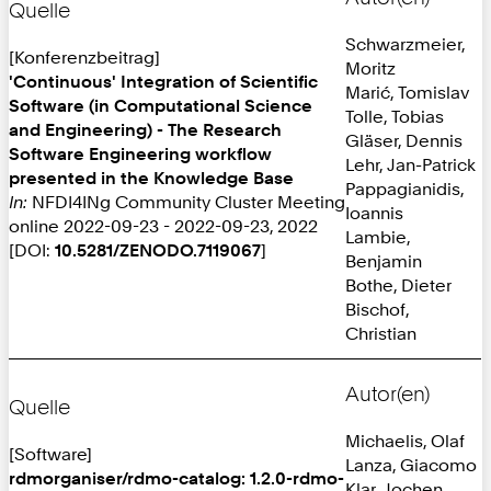
Quelle
Schwarzmeier,
[Konferenzbeitrag]
Moritz
'Continuous' Integration of Scientific
Marić, Tomislav
Software (in Computational Science
Tolle, Tobias
and Engineering) - The Research
Gläser, Dennis
Software Engineering workflow
Lehr, Jan-Patrick
presented in the Knowledge Base
Pappagianidis,
In:
NFDI4INg Community Cluster Meeting
Ioannis
online 2022-09-23 - 2022-09-23, 2022
Lambie,
[DOI:
10.5281/ZENODO.7119067
]
Benjamin
Bothe, Dieter
Bischof,
Christian
Autor(en)
Quelle
Michaelis, Olaf
[Software]
Lanza, Giacomo
rdmorganiser/rdmo-catalog: 1.2.0-rdmo-
Klar, Jochen