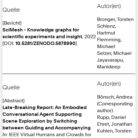
Autor(en)
Quelle
Bronger, Torsten
[Bericht]
Schlenz,
SciMesh - Knowledge graphs for
Hartmut
scientific experiments and insight
, 2022
Flemming,
[DOI:
10.5281/ZENODO.5878990
]
Michael
Selzer, Michael
Jayavarapu,
Manideep
Autor(en)
Quelle
Bönsch, Andrea
[Abstract]
(Corresponding
Late-Breaking Report: An Embodied
author)
Conversational Agent Supporting
Rupp, Daniel
Scene Exploration by Switching
Ehret, Jonathan
between Guiding and Accompanying
Kuhlen, Torsten
In:
IEEE Virtual Humans and Crowds for