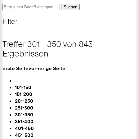
Suche
Suche
Suche
nach
und
Filter
Filter
Treffer 301 - 350 von 845
Ergebnissen
erste Seite
vorherige Seite
Blättern
...
101-150
151-200
201-250
251-300
Sie
301-350
sind
351-400
auf
401-450
Seite:
451-500