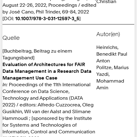
Christian
August 22-26, 2022, Proceedings / edited
by José Cano, Phil Trinder, 69-84, 2022
[DOI:
10.1007/978-3-031-12597-3_5
]
Autor(en)
Quelle
Heinrichs,
[Buchbeitrag, Beitrag zu einem
Benedikt Paul
Tagungsband]
Anton
Evaluation of Architectures for FAIR
Politze, Marius
Data Management in a Research Data
Yazdi,
Management Use Case
Mohammad
In:
Proceedings of the 11th International
Amin
Conference on Data Science,
Technology and Applications (DATA
2022) / editors: Alfredo Cuzzocrea, Oleg
Gusikhin, Wil van der Aalst and Slimane
Hammoudi ; [sponsored by the Institute
for Systems and Technologies of
Information, Control and Communication