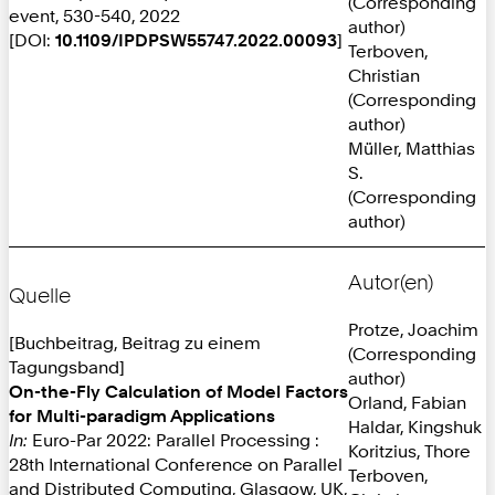
(Corresponding
event, 530-540, 2022
author)
[DOI:
10.1109/IPDPSW55747.2022.00093
]
Terboven,
Christian
(Corresponding
author)
Müller, Matthias
S.
(Corresponding
author)
Autor(en)
Quelle
Protze, Joachim
[Buchbeitrag, Beitrag zu einem
(Corresponding
Tagungsband]
author)
On-the-Fly Calculation of Model Factors
Orland, Fabian
for Multi-paradigm Applications
Haldar, Kingshuk
In:
Euro-Par 2022: Parallel Processing :
Koritzius, Thore
28th International Conference on Parallel
Terboven,
and Distributed Computing, Glasgow, UK,