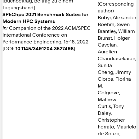
[Buchbeitrag, Beitrag zu einem
(Corresponding
Tagungsband]
author)
SPEChpc 2021 Benchmark Suites for
Bobyr, Alexander
Modern HPC Systems
Boehm, Swen
In:
Companion of the 2022 ACM/SPEC
Brantley, William
International Conference on
Brunst, Holger
Performance Engineering, 15-16, 2022
Cavelan,
[DOI:
10.1145/3491204.3527498
]
Aurelien
Chandrasekaran,
Sunita
Cheng, Jimmy
Ciorba, Florina
M.
Colgrove,
Mathew
Curtis, Tony
Daley,
Christopher
Ferrato, Mauricio
de Souza,