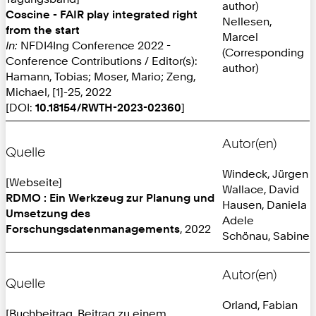
author)
Coscine - FAIR play integrated right
Nellesen,
from the start
Marcel
In:
NFDI4Ing Conference 2022 -
(Corresponding
Conference Contributions / Editor(s):
author)
Hamann, Tobias; Moser, Mario; Zeng,
Michael, [1]-25, 2022
[DOI:
10.18154/RWTH-2023-02360
]
Autor(en)
Quelle
Windeck, Jürgen
[Webseite]
Wallace, David
RDMO : Ein Werkzeug zur Planung und
Hausen, Daniela
Umsetzung des
Adele
Forschungsdatenmanagements
, 2022
Schönau, Sabine
Autor(en)
Quelle
Orland, Fabian
[Buchbeitrag, Beitrag zu einem