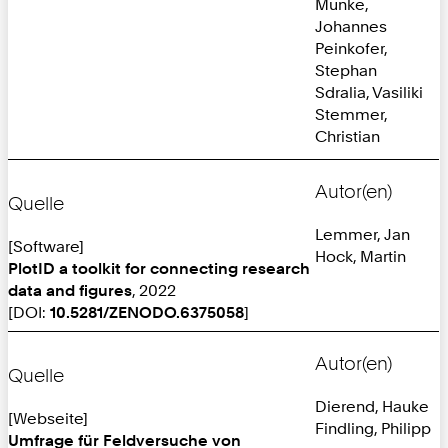
Munke,
Johannes
Peinkofer,
Stephan
Sdralia, Vasiliki
Stemmer,
Christian
Autor(en)
Quelle
Lemmer, Jan
[Software]
Hock, Martin
PlotID a toolkit for connecting research
data and figures
, 2022
[DOI:
10.5281/ZENODO.6375058
]
Autor(en)
Quelle
Dierend, Hauke
[Webseite]
Findling, Philipp
Umfrage für Feldversuche von