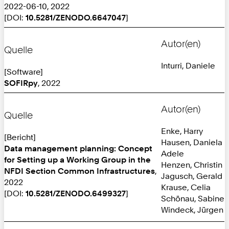
2022-06-10, 2022
[DOI:
10.5281/ZENODO.6647047
]
Autor(en)
Quelle
Inturri, Daniele
[Software]
SOFIRpy
, 2022
Autor(en)
Quelle
Enke, Harry
[Bericht]
Hausen, Daniela
Data management planning: Concept
Adele
for Setting up a Working Group in the
Henzen, Christin
NFDI Section Common Infrastructures
,
Jagusch, Gerald
2022
Krause, Celia
[DOI:
10.5281/ZENODO.6499327
]
Schönau, Sabine
Windeck, Jürgen