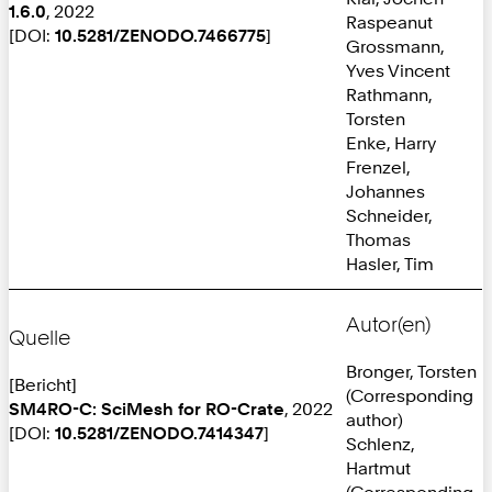
1.6.0
, 2022
Raspeanut
[DOI:
10.5281/ZENODO.7466775
]
Grossmann,
Yves Vincent
Rathmann,
Torsten
Enke, Harry
Frenzel,
Johannes
Schneider,
Thomas
Hasler, Tim
Autor(en)
Quelle
Bronger, Torsten
[Bericht]
(Corresponding
SM4RO-C: SciMesh for RO-Crate
, 2022
author)
[DOI:
10.5281/ZENODO.7414347
]
Schlenz,
Hartmut
(Corresponding