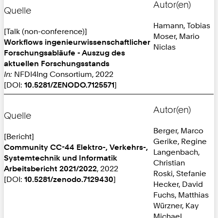
Autor(en)
Quelle
Hamann, Tobias
[Talk (non-conference)]
Moser, Mario
Workflows ingenieurwissenschaftlicher
Niclas
Forschungsabläufe - Auszug des
aktuellen Forschungsstands
In:
NFDI4Ing Consortium, 2022
[DOI:
10.5281/ZENODO.7125571
]
Autor(en)
Quelle
Berger, Marco
[Bericht]
Gerike, Regine
Community CC-44 Elektro-, Verkehrs-,
Langenbach,
Systemtechnik und Informatik
Christian
Arbeitsbericht 2021/2022
, 2022
Roski, Stefanie
[DOI:
10.5281/zenodo.7129430
]
Hecker, David
Fuchs, Matthias
Würzner, Kay
Michael