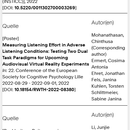
(INSTICC)], 2022
[DOI:
10.5220/0011302700003269
]
Autor(en)
Quelle
Mohanathasan,
[Poster]
Chinthusa
Measuring Listening Effort in Adverse
(Corresponding
Listening Conditions: Testing Two Dual
author)
Task Paradigms for Upcoming
Ermert, Cosima
Audiovisual Virtual Reality Experiments
Antonia
In:
22. Conference of the European
Ehret, Jonathan
Society for Cognitive Psychology Lille
Fels, Janina
2022-08-29 - 2022-09-01, 2022
Kuhlen, Torsten
[DOI:
10.18154/RWTH-2022-08380
]
Schlittmeier,
Sabine Janina
Autor(en)
Quelle
Li, Junjie