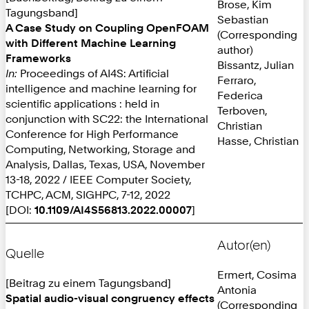
Brose, Kim
Tagungsband]
Sebastian
A Case Study on Coupling OpenFOAM
(Corresponding
with Different Machine Learning
author)
Frameworks
Bissantz, Julian
In:
Proceedings of AI4S: Artificial
Ferraro,
intelligence and machine learning for
Federica
scientific applications : held in
Terboven,
conjunction with SC22: the International
Christian
Conference for High Performance
Hasse, Christian
Computing, Networking, Storage and
Analysis, Dallas, Texas, USA, November
13-18, 2022 / IEEE Computer Society,
TCHPC, ACM, SIGHPC, 7-12, 2022
[DOI:
10.1109/AI4S56813.2022.00007
]
Autor(en)
Quelle
Ermert, Cosima
[Beitrag zu einem Tagungsband]
Antonia
Spatial audio-visual congruency effects
(Corresponding