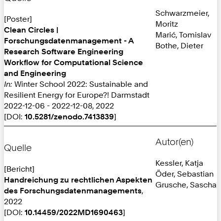
Schwarzmeier,
[Poster]
Moritz
Clean Circles |
Marić, Tomislav
Forschungsdatenmanagement - A
Bothe, Dieter
Research Software Engineering
Workflow for Computational Science
and Engineering
In:
Winter School 2022: Sustainable and
Resilient Energy for Europe?! Darmstadt
2022-12-06 - 2022-12-08, 2022
[DOI:
10.5281/zenodo.7413839
]
Autor(en)
Quelle
Kessler, Katja
[Bericht]
Öder, Sebastian
Handreichung zu rechtlichen Aspekten
Grusche, Sascha
des Forschungsdatenmanagements
,
2022
[DOI:
10.14459/2022MD1690463
]