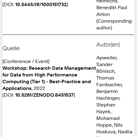
Heinrichs,
[DOI:
10.5445/IR/1000151732
]
Benedikt Paul
Anton
(Corresponding
author)
Autor(en)
Quelle
Apweiler,
[Conference / Event]
Sander
Workshop: Research Data Management
Bönisch,
for Data from High Performance
Thomas
Computing (Tier 1) - Best-Practice and
Farnbacher,
Applications
, 2022
Benjamin
[DOI:
10.5281/ZENODO.6451537
]
Hachinger,
Stephan
Hayek,
Mohamad
Hoppe, Nils
Huskova, Nadiia