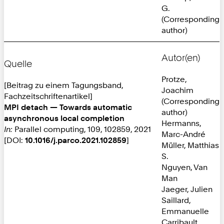
G.
(Corresponding
author)
Autor(en)
Quelle
Protze,
[Beitrag zu einem Tagungsband,
Joachim
Fachzeitschriftenartikel]
(Corresponding
MPI detach — Towards automatic
author)
asynchronous local completion
Hermanns,
In:
Parallel computing, 109, 102859, 2021
Marc-André
[DOI:
10.1016/j.parco.2021.102859
]
Müller, Matthias
S.
Nguyen, Van
Man
Jaeger, Julien
Saillard,
Emmanuelle
Carribault,