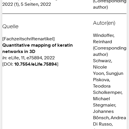
(Corresponding
2022 (1), 5 Seiten, 2022
author)
Autor(en)
Quelle
Windoffer,
[Fachzeitschriftenartikel]
Reinhard
Quantitative mapping of keratin
(Corresponding
networks in 3D
author)
In:
eLife, 11, e75894, 2022
Schwarz,
[DOI:
10.7554/eLife.75894
]
Nicole
Yoon, Sungjun
Piskova,
Teodora
Scholkemper,
Michael
Stegmaier,
Johannes
Bönsch, Andrea
Di Russo,