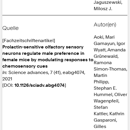
Jaguszewski,
Milosz J.
Autor(en)
Quelle
Aoki, Mari
[Fachzeitschriftenartikel]
Gamayun, Igor
Prolactin-sensitive olfactory sensory
Wyatt, Amanda
neurons regulate male preference in
Grünewald,
female mice by modulating responses to
Ramona
chemosensory cues
Simon-Thomas,
In:
Science advances, 7 (41), eabg4074,
Martin
2021
Philipp,
[DOI:
10.1126/sciadv.abg4074
]
Stephan E.
Hummel, Oliver
Wagenpfeil,
Stefan
Kattler, Kathrin
Gasparoni,
Gilles