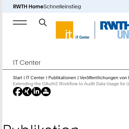
RWTH Home
Schnelleinstieg
Suche
nach
IT Center
Start
IT Center
Publikationen
Veröffentlichungen von
Extending the OAuth2 Workflow to Audit Data Usage for U