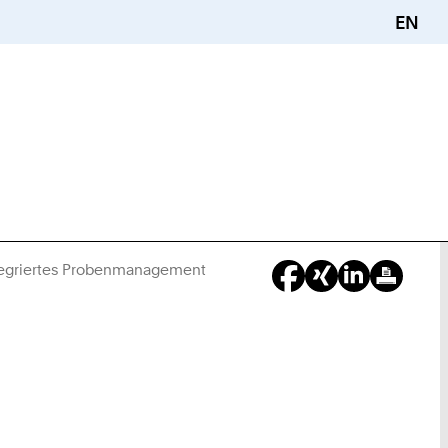
EN
Integriertes Probenmanagement
Sie
sind
hier: