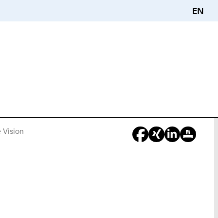
EN
 Vision
Sie
sind
hier: