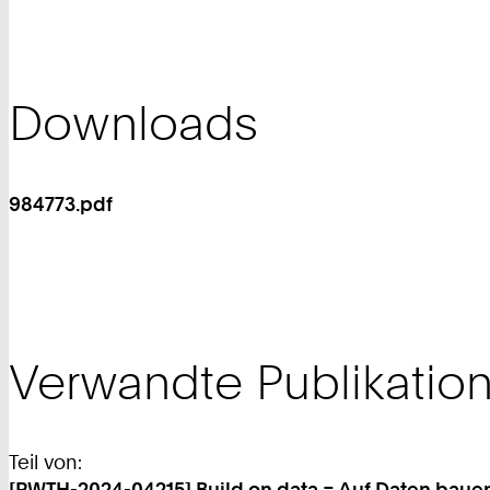
Downloads
984773.pdf
Verwandte Publikatio
Teil von:
[RWTH-2024-04215] Build on data = Auf Daten baue