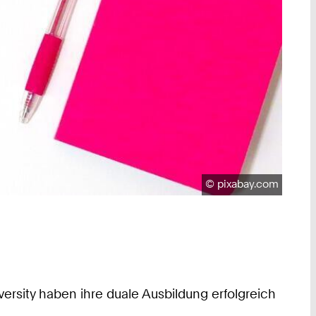
Urheberrecht:
©
pixabay.com
sity haben ihre duale Ausbildung erfolgreich