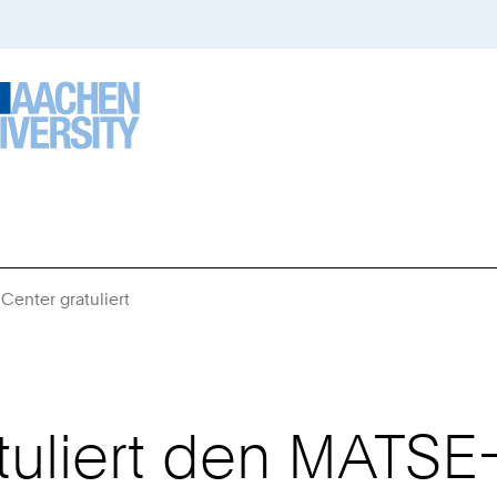
 Center gratuliert
Sie
sind
hier:
atuliert den MATSE