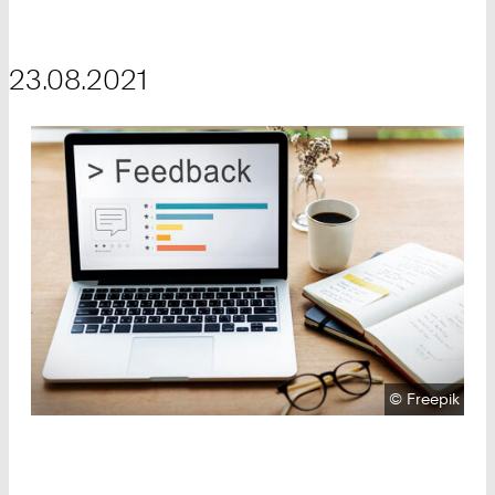
23.08.2021
Urheberrecht
©
Freepik