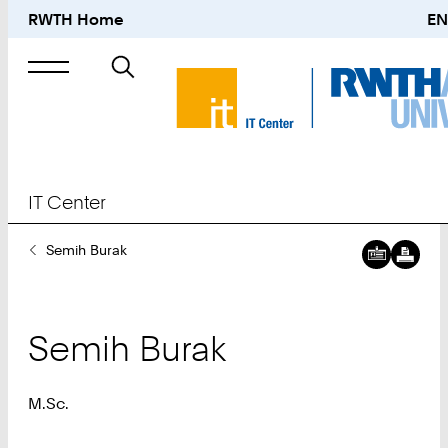
RWTH Home
EN
Suche
nach
IT Center
Sie
Semih Burak
sind
hier:
Semih
Burak
M.Sc.