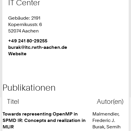
IT Center
Gebäude: 2191
Kopernikusstr. 6
52074 Aachen
Work
Telefon:
+49 241 80-29255
+
Work
burak@itc.rwth-aachen.de
4
Website
9
2
4
1
Publikationen
8
0
2
Titel
Autor(en)
9
2
Towards representing OpenMP in
Malmendier,
5
SPMD IR: Concepts and realization in
Frederic J.
5
MLIR
Burak, Semih