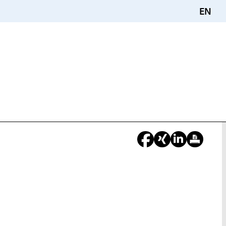
EN
e
nd
r: