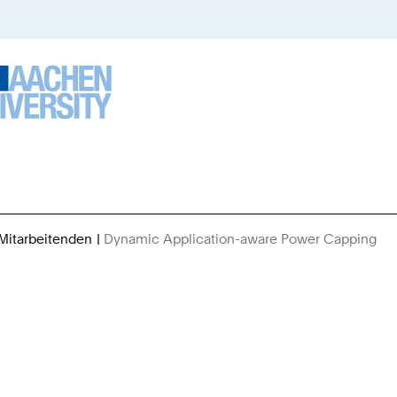
 Mitarbeitenden
Dynamic Application-aware Power Capping
Si
si
hie