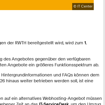
Urheberrecht:
©
IT Center
en der RWTH bereitgestellt wird, wird zum
1.
ung des Angebotes gegenüber den verfügbaren
rten Angebote ein größeres Funktionsspektrum ab.
t. Hintergrundinformationen und FAQs können dem
hinaus weiter betrieben werden soll, ist eine
n auf ein alternatives Webhosting-Angebot müssen
gebener Zeit an das
IT-ServiceDesk
, um den Umzug