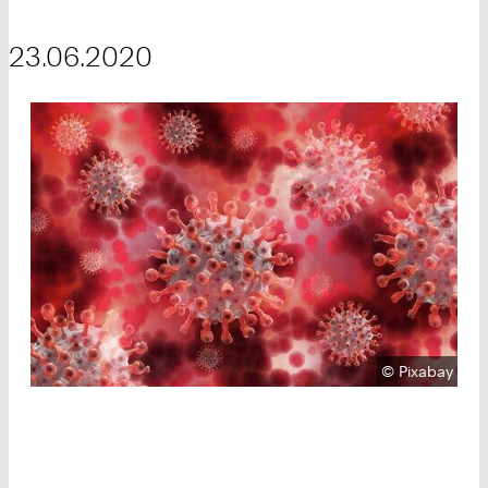
23.06.2020
Urheberrecht
©
Pixabay