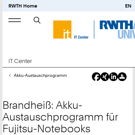
RWTH Home
EN
Suche
nach
IT Center
Sie
Akku-Austauschprogramm
sind
hier:
Brandheiß: Akku-
Austauschprogramm für
Fujitsu-Notebooks